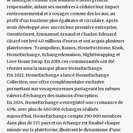
se distingue comme une solution d’hébergement
responsable, aidant ses membres à réduire leur impact
environnemental et à voyager comme des locaux, au
profit d’un tourisme plus égalitaire et circulaire. Après
avoir développé avec succès leur première entreprise,
GuesttoGuest, Emmanuel Arnaud et Charles-Edouard
Girard ont levé 40 millions d’euros et ont acquis plusieurs
plateformes : Trampolinn, Itamos, HomeForHome, Knok,
HomeExchange, Echangedemaison, NightSwapping et
Love Home Swap. En 2019, ces communautés ont été
réunies sous la marque phare HomeExchange.
Fin 2021, HomeExchange a lancé HomeExchange
Collection, une offre complémentaire exclusive
permettant aux voyageurs·euses partageant les mêmes
valeurs d’échanger des maisons d’exception.
En 2024, HomeExchange a enregistré une croissance de
45%, avec plus de 460 000 échanges réalisés.
Aujourd’hui, HomeExchange compte 290 000 membres
dans plus de 155 pays et un échange est finalisé chaque
minute sur la plateforme, illustrant le dynamisme d’une