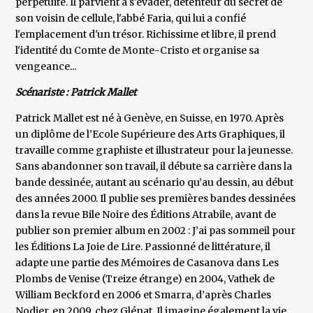
perpétuité. Il parvient à s'évader, détenteur du secret de
son voisin de cellule, l'abbé Faria, qui lui a confié
l'emplacement d'un trésor. Richissime et libre, il prend
l'identité du Comte de Monte-Cristo et organise sa
vengeance...
Scénariste : Patrick Mallet
Patrick Mallet est né à Genève, en Suisse, en 1970. Après
un diplôme de l’Ecole Supérieure des Arts Graphiques, il
travaille comme graphiste et illustrateur pour la jeunesse.
Sans abandonner son travail, il débute sa carrière dans la
bande dessinée, autant au scénario qu’au dessin, au début
des années 2000. Il publie ses premières bandes dessinées
dans la revue Bile Noire des Éditions Atrabile, avant de
publier son premier album en 2002 : J’ai pas sommeil pour
les Éditions La Joie de Lire. Passionné de littérature, il
adapte une partie des Mémoires de Casanova dans Les
Plombs de Venise (Treize étrange) en 2004, Vathek de
William Beckford en 2006 et Smarra, d’après Charles
Nodier, en 2009, chez Glénat. Il imagine également la vie