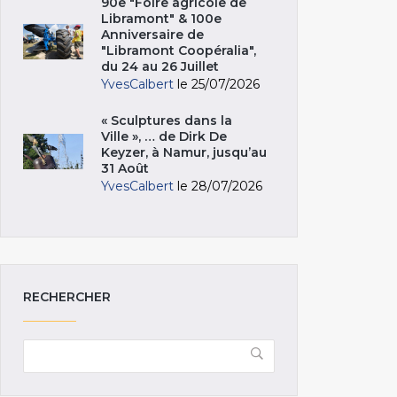
90e "Foire agricole de
Libramont" & 100e
Anniversaire de
"Libramont Coopéralia",
du 24 au 26 Juillet
YvesCalbert
le 25/07/2026
« Sculptures dans la
Ville », … de Dirk De
Keyzer, à Namur, jusqu’au
31 Août
YvesCalbert
le 28/07/2026
RECHERCHER