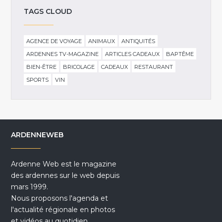
TAGS CLOUD
AGENCE DE VOYAGE
ANIMAUX
ANTIQUITÉS
ARDENNES TV-MAGAZINE
ARTICLES CADEAUX
BAPTÊME
BIEN-ÊTRE
BRICOLAGE
CADEAUX
RESTAURANT
SPORTS
VIN
ARDENNEWEB
Ardenne Web est le magazine
des ardennes sur le web depuis
mars 1999.
Nous proposons l'agenda et
l'actualité régionale en photos
et vidéos au quotidien.