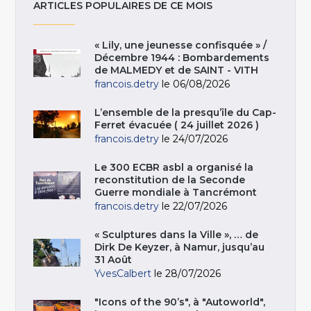
ARTICLES POPULAIRES DE CE MOIS
« Lily, une jeunesse confisquée » /
Décembre 1944 : Bombardements
de MALMEDY et de SAINT - VITH
francois.detry
le 06/08/2026
L’ensemble de la presqu’île du Cap-
Ferret évacuée ( 24 juillet 2026 )
francois.detry
le 24/07/2026
Le 300 ECBR asbl a organisé la
reconstitution de la Seconde
Guerre mondiale à Tancrémont
francois.detry
le 22/07/2026
« Sculptures dans la Ville », … de
Dirk De Keyzer, à Namur, jusqu’au
31 Août
YvesCalbert
le 28/07/2026
"Icons of the 90’s", à "Autoworld",