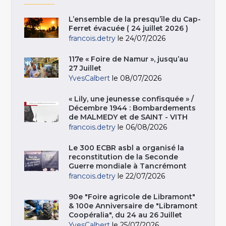
L’ensemble de la presqu’île du Cap-
Ferret évacuée ( 24 juillet 2026 )
francois.detry
le 24/07/2026
117e « Foire de Namur », jusqu’au
27 Juillet
YvesCalbert
le 08/07/2026
« Lily, une jeunesse confisquée » /
Décembre 1944 : Bombardements
de MALMEDY et de SAINT - VITH
francois.detry
le 06/08/2026
Le 300 ECBR asbl a organisé la
reconstitution de la Seconde
Guerre mondiale à Tancrémont
francois.detry
le 22/07/2026
90e "Foire agricole de Libramont"
& 100e Anniversaire de "Libramont
Coopéralia", du 24 au 26 Juillet
YvesCalbert
le 25/07/2026