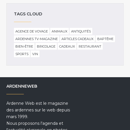
TAGS CLOUD
AGENCE DE VOYAGE
ANIMAUX
ANTIQUITÉS
ARDENNES TV-MAGAZINE
ARTICLES CADEAUX
BAPTÊME
BIEN-ÊTRE
BRICOLAGE
CADEAUX
RESTAURANT
SPORTS
VIN
ARDENNEWEB
Ardenne Web est le magazine
des ardennes sur le web depuis
mars 1999.
Nous proposons l'agenda et
l'actualité régionale en photos