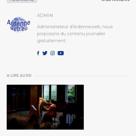
ADMIN
Administrateur d'Ardenneweb, nous
proposons du contenu journalier
gratuitement.
A LIRE AUSSI