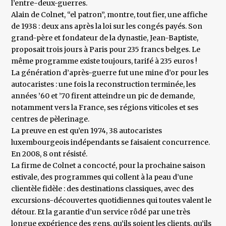
l’entre-deux-guerres.
Alain de Colnet, “el patron”, montre, tout fier, une affiche
de 1938 : deux ans après la loi sur les congés payés. Son
grand-père et fondateur de la dynastie, Jean-Baptiste,
proposait trois jours à Paris pour 235 francs belges. Le
même programme existe toujours, tarifé à 235 euros !
La génération d’après-guerre fut une mine d’or pour les
autocaristes : une fois la reconstruction terminée, les
années ’60 et ’70 firent atteindre un pic de demande,
notamment vers la France, ses régions viticoles et ses
centres de pèlerinage.
La preuve en est qu’en 1974, 38 autocaristes
luxembourgeois indépendants se faisaient concurrence.
En 2008, 8 ont résisté.
La firme de Colnet a concocté, pour la prochaine saison
estivale, des programmes qui collent à la peau d’une
clientèle fidèle : des destinations classiques, avec des
excursions-découvertes quotidiennes qui toutes valent le
détour. Et la garantie d’un service rôdé par une très
longue expérience des gens, qu’ils soient les clients, qu’ils