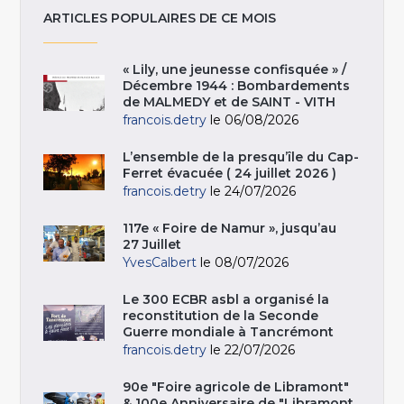
ARTICLES POPULAIRES DE CE MOIS
« Lily, une jeunesse confisquée » /
Décembre 1944 : Bombardements
de MALMEDY et de SAINT - VITH
francois.detry
le 06/08/2026
L’ensemble de la presqu’île du Cap-
Ferret évacuée ( 24 juillet 2026 )
francois.detry
le 24/07/2026
117e « Foire de Namur », jusqu’au
27 Juillet
YvesCalbert
le 08/07/2026
Le 300 ECBR asbl a organisé la
reconstitution de la Seconde
Guerre mondiale à Tancrémont
francois.detry
le 22/07/2026
90e "Foire agricole de Libramont"
& 100e Anniversaire de "Libramont