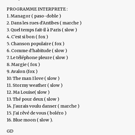
PROGRAMME INTERPRETE :
1. Managor ( paso-doble )
2. Dans les rues d'Antibes ( marche )
3. Quel temps fait-il à Paris ( slow )
4. C'est si bon ( fox )
5. Chanson populaire ( fox )
6. Comme d'habitude ( slow )
7. Le téléphone pleure ( slow )
8. Margie ( fox )
9. Avalon (fox )
10. The man I love ( slow )
11. Stormy weather ( slow )
12. Ma Louise( slow )
13. Thé pour deux ( slow )
14. J'aurais voulu danser ( marche )
15. J'ai rêvé de vous ( boléro )
16. Blue moon ( slow ).
GD