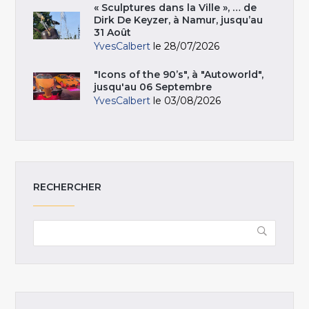
« Sculptures dans la Ville », … de
Dirk De Keyzer, à Namur, jusqu’au
31 Août
YvesCalbert
le 28/07/2026
"Icons of the 90’s", à "Autoworld",
jusqu'au 06 Septembre
YvesCalbert
le 03/08/2026
RECHERCHER