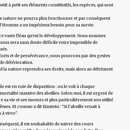
tit à petit ses éléments constitutifs, les espèces, qui sont
te nature ne pourra plus fonctionner et par conséquent
t l’Homme a un impérieux besoin pour sa survie.
 ce vaste fléau qu’est le développement. Nous sommes
 nous sera sans doute difficile voire impossible de
sés.
forts et de persévérance, nous pourrons par des gestes
de détérioration.
d la nature reprendra ses droits, mais alors au détriment
 est en voie de disparition : on le voit à chaque
ortalité massive des abeilles. Selon moi, il est urgent de
e sa vie et ses moeurs et plus particulièrement son utilité
s. Et comme a dit Einstein : "Si l’abeille venait à
 à vivre".
séquent, il est souhaitable de suivre des cours