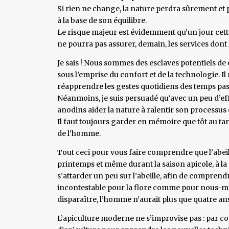
Si rien ne change, la nature perdra sûrement et pe
à la base de son équilibre.
Le risque majeur est évidemment qu’un jour cet
ne pourra pas assurer, demain, les services don
Je sais ! Nous sommes des esclaves potentiels de
sous l’emprise du confort et de la technologie. Il
réapprendre les gestes quotidiens des temps pas
Néanmoins, je suis persuadé qu’avec un peu d’ef
anodins aider la nature à ralentir son processus 
Il faut toujours garder en mémoire que tôt au tar
de l’homme.
Tout ceci pour vous faire comprendre que l’abeille
printemps et même durant la saison apicole, à la m
s’attarder un peu sur l’abeille, afin de comprendr
incontestable pour la flore comme pour nous-même
disparaître, l’homme n’aurait plus que quatre ans
L’apiculture moderne ne s’improvise pas : par con