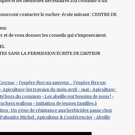
ques et les méthodes nécessaires à la conduite d’un
ls pourront contacter le rucher-école suivant : CENTRE DE
000
 et de vous donner les conseils qui s’imposeraient.
EL
S SANS LA PERMISSION ÉCRITE DE L’AUTEUR
e Cognac
• J'espère être un sauveur… J'espère être un
• Apiculture; les travaux du mois avril - mai
• Apiculture :
iété hors du commun
• Les abeille ont besoins de nous !
•
 ruchers wallons
• Initiation de jeunes familles à
ion : Un gène de résistance aux herbicides passe chez
Palumbo Michel : Apiculteur & Conférencier
• Abeille