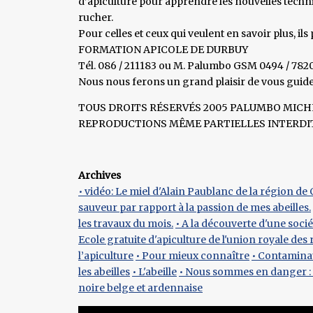
d’apiculture pour apprendre les nouvelles techni
rucher.
Pour celles et ceux qui veulent en savoir plus, i
FORMATION APICOLE DE DURBUY
Tél. 086 / 211183 ou M. Palumbo GSM 0494 / 782
Nous nous ferons un grand plaisir de vous guider
TOUS DROITS RÉSERVÉS 2005 PALUMBO MICH
REPRODUCTIONS MÊME PARTIELLES INTERDITE
Archives
• vidéo: Le miel d'Alain Paublanc de la région d
sauveur par rapport à la passion de mes abeilles.
les travaux du mois.
• A la découverte d'une soc
Ecole gratuite d'apiculture de l'union royale des
l’apiculture
• Pour mieux connaître
• Contaminat
les abeilles
• L'abeille
• Nous sommes en danger : 
noire belge et ardennaise