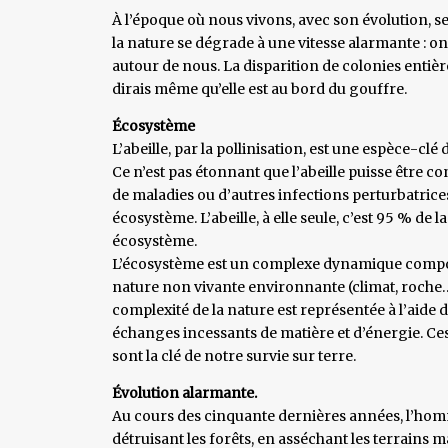
À l’époque où nous vivons, avec son évolution, ses
la nature se dégrade à une vitesse alarmante : o
autour de nous. La disparition de colonies entièr
dirais même qu’elle est au bord du gouffre.
Écosystème
L’abeille, par la pollinisation, est une espèce-cl
Ce n’est pas étonnant que l’abeille puisse être c
de maladies ou d’autres infections perturbatri
écosystème. L’abeille, à elle seule, c’est 95 % de 
écosystème.
L’écosystème est un complexe dynamique compos
nature non vivante environnante (climat, roche….
complexité de la nature est représentée à l’aide 
échanges incessants de matière et d’énergie. Ces 
sont la clé de notre survie sur terre.
Évolution alarmante.
Au cours des cinquante dernières années, l’hom
détruisant les forêts, en asséchant les terrains 