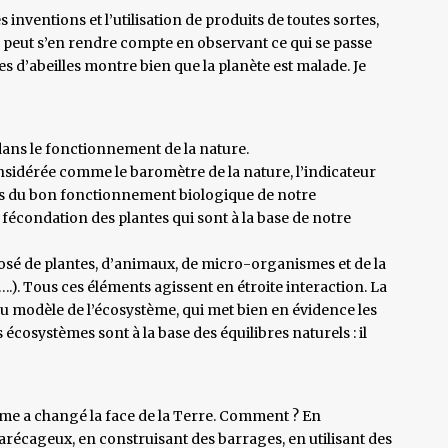
 inventions et l’utilisation de produits de toutes sortes,
n peut s’en rendre compte en observant ce qui se passe
es d’abeilles montre bien que la planète est malade. Je
é dans le fonctionnement de la nature.
onsidérée comme le baromètre de la nature, l’indicateur
ces du bon fonctionnement biologique de notre
la fécondation des plantes qui sont à la base de notre
é de plantes, d’animaux, de micro-organismes et de la
.). Tous ces éléments agissent en étroite interaction. La
du modèle de l’écosystème, qui met bien en évidence les
écosystèmes sont à la base des équilibres naturels : il
me a changé la face de la Terre. Comment ? En
marécageux, en construisant des barrages, en utilisant des