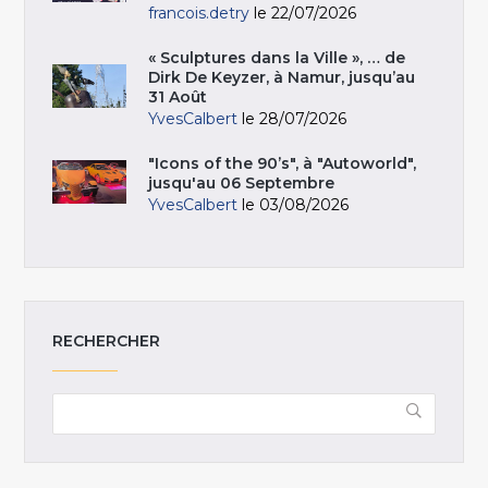
francois.detry
le 22/07/2026
« Sculptures dans la Ville », … de
Dirk De Keyzer, à Namur, jusqu’au
31 Août
YvesCalbert
le 28/07/2026
"Icons of the 90’s", à "Autoworld",
jusqu'au 06 Septembre
YvesCalbert
le 03/08/2026
RECHERCHER