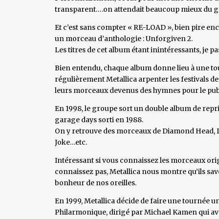
transparent….on attendait beaucoup mieux du gr
Et c’est sans compter « RE-LOAD », bien pire enc
un morceau d’anthologie : Unforgiven 2.
Les titres de cet album étant inintéressants, je p
Bien entendu, chaque album donne lieu à une to
régulièrement Metallica arpenter les festivals de
leurs morceaux devenus des hymnes pour le pub
En 1998, le groupe sort un double album de repri
garage days sorti en 1988.
On y retrouve des morceaux de Diamond Head, Di
Joke…etc.
Intéressant si vous connaissez les morceaux orig
connaissez pas, Metallica nous montre qu’ils sav
bonheur de nos oreilles.
En 1999, Metallica décide de faire une tournée u
Philarmonique, dirigé par Michael Kamen qui avai