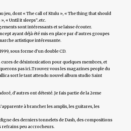
u jeu, dont « The call of Ktulu », « The thing that should
 « Until it sleeps”..etc.
ements sont intéressants et se laisse écouter.
oncept ayant déjà été mis en place par d’autres groupes
arche artistique intéressante.
999, sous forme d’un double CD.
 cures de désintoxication pour quelques membres, et
uerons pas ici..Trouvez vous les magazines people du
allica sort le tant attendu nouvel album studio Saint
doré, d’autres ont détesté. Je fais partie de la 2eme
’apparente à brancher les amplis, les guitares, les
 digne des derniers tonnelets de Dash, des compositions
des refrains peu accrocheurs.