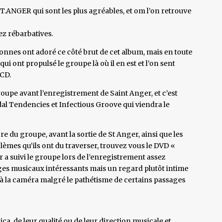
.ANGER qui sont les plus agréables, et om l’on retrouve
ez rébarbatives.
rsonnes ont adoré ce côté brut de cet album, mais en toute
 qui ont propulsé le groupe là où il en est et l’on sent
 CD.
roupe avant l’enregistrement de Saint Anger, et c’est
dal Tendencies et Infectious Groove qui viendra le
e du groupe, avant la sortie de St Anger, ainsi que les
lèmes qu’ils ont du traverser, trouvez vous le DVD «
a suivi le groupe lors de l’enregistrement assez
es musicaux intéressants mais un regard plutôt intime
 à la caméra malgré le pathétisme de certains passages
, de leur qualité ou de leur direction musicale et