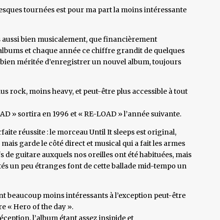
ntesques tournées est pour ma part la moins intéressante
ts aussi bien musicalement, que financièrement
albums et chaque année ce chiffre grandit de quelques
e bien méritée d’enregistrer un nouvel album, toujours
us rock, moins heavy, et peut-être plus accessible à tout
AD » sortira en 1996 et « RE-LOAD » l’année suivante.
ite réussite : le morceau Until It sleeps est original,
 mais garde le côté direct et musical qui a fait les armes
 de guitare auxquels nos oreilles ont été habituées, mais
rités un peu étranges font de cette ballade mid-tempo un
nt beaucoup moins intéressants à l’exception peut-être
re « Hero of the day ».
eption, l’album étant assez insipide et