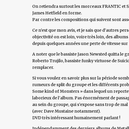
On retiendra surtout les morceaux FRANTIC et ST
James Hetfield en forme.
Par contre les compositions qui suivent sont ass
Ce n’est que mon avis, et je sais que d’autres pe
objectivité on est loin, voire très loin, des albums
depuis quelques années une perte de vitesse sur
A noter que le bassiste Jason Newsted quitta le g
Roberto Trujilo, bassiste funky virtuose de Suici
remplacer.
Si vous voulez en savoir plus sur la période sombr
rumeurs de split du groupe et les différents prob
Some kind of Monsters » dans lequel un reporter 
laborieux de l’album. Pas énormément de passag
au sein du groupe, qui s’expose sans trop de mal
(avec Dave Mustaine notamment).
DVD très intéressant humainement parlant !
Indépendamment des derniers albums de Metallica