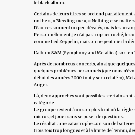
le black album.
Certains de leurs titres se pretend parfaitement a
not be », « Bleeding me », « Nothing else matters »,
D’autres sonnent un peu décalés, mais les arrang
Personnellement, je n’ai pas trop accroché, le c
comme Led Zeppelin, mais on ne peut nier la dém
L’album S&M (Symphony and Metallica) sort en 1
Après de nombreux concerts, ainsi que quelques
quelques problèmes personnels (que nous n’évoq
début des années 2000, tout y sera relaté :o), Met
Anger.
Là, deux approches sont possibles : certains ont a
catégorie.
Le groupe revient à un son plus brut où la règle s
micros, et jouer sans se poser de questions.
Le résultat : une catastrophe…un son de batterie
trois fois trop longues et à la limite de l’ennui, 