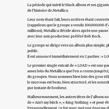
La période qui suivit le black album et ses giga
de l’histoire de Metallica.
Leur nom étant fait, leurs arrières étant couver
(rappelons que le groupe a vendu 100.000.000 d’
millions), Metallica décide alors après une paus
avec leur ami producteur préféré Bob Rock.
Le groupe se dirige vers un album plus simple, pl
public.
Il est annoncé immédiatement en 2 parties : « LO
Le premier single extrait de « LOAD » est une parfa
assez loin du Metallica que l’on a connu jusqu’ici,
du groupes. Nous sommes bien loin des gros riffs
le morceau est beau, bien structuré, et les sono
pur instant de bonheur.
Malheureusement, les autres titres de l’album so
de « Ain’t my bitch », « King Nothing » et peut-êt
Personnellement, ce fut pour moi une énorme déc