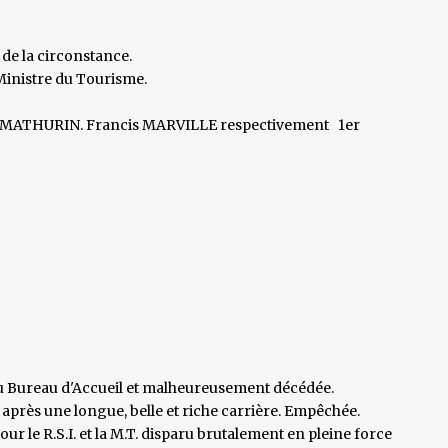
 de la circonstance.
inistre du Tourisme.
MATHURIN. Francis MARVILLE respectivement 1er
u Bureau d'Accueil et malheureusement décédée.
près une longue, belle et riche carrière. Empêchée.
ur le R.S.I. et la M.T. disparu brutalement en pleine force