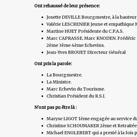
Ont rehaussé de leur présence:
Josette DEVILLE Bourgmestre, à la hauteur
Valérie LESCRENIER Jeune et empathique M
Martine HUET Présidente du C.P.A.S.
Marc CAPRASSE. Marc KNODEN. Frédéric 
2ème 3ème 4ème Echevins.
Jean-Yves BROUET Directeur Général
Ont pris la parole:
La Bourgmestre.
La Ministre.
Marc Echevin du Tourisme.
Christian Président du R.S.I.
N'ont pas pu être là :
Maryse LIGOT 1ème engagée au service d
Christine SCHOUMAKER 2ème et Retraitée a
Michael ENGLEBERT qui a presté à la fois po