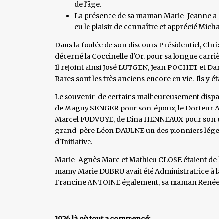
de l'âge.
La présence de sa maman Marie-Jeanne a su
eu le plaisir de connaître et apprécié Mich
Dans la foulée de son discours Présidentiel, Chris
décerné la Coccinelle d'Or. pour sa longue carriè
Il rejoint ainsi José LUTGEN, Jean POCHET et Dan
Rares sont les très anciens encore en vie. Ils y 
Le souvenir de certains malheureusement dispar
de Maguy SENGER pour son époux, le Docteur 
Marcel FUDVOYE, de Dina HENNEAUX pour son é
grand-père Léon DAULNE un des pionniers légen
d'Initiative.
Marie-Agnès Marc et Mathieu CLOSE étaient de l
mamy Marie DUBRU avait été Administratrice à la 
Francine ANTOINE également, sa maman Renée DU
1926 là où tout a commencé: