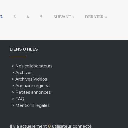
2
3
4
5
SUIVANT ›
DERNIER »
LIENS UTILES
Nos collaborateurs
Archives
Archives Vidéos
Annuaire régional
Petites annonces
FAQ
Mentions légales
Il y a actuellement
0
utilisateur connecté.