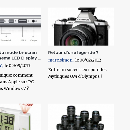
 du mode bi-écran
Retour d'une légende ?
nema LED Display ...
marc.simon
08/02/2012
Y
05/09/2013
Enfin un successeur pour les
hnique: comment
Mythiques OM d'Olympus ?
crans Apple sur PC
us Windows 7 ?