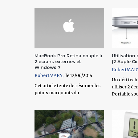
Pages
MacBook Pro Retina couplé à
Utilisation
2 écrans externes et
(2 Apple Ci
Windows 7
RobertMAR
RobertMARY
12/06/2014
Un défi tec
Cet article tente de résumer les
utiliser 2 é
points marquants du
Portable so