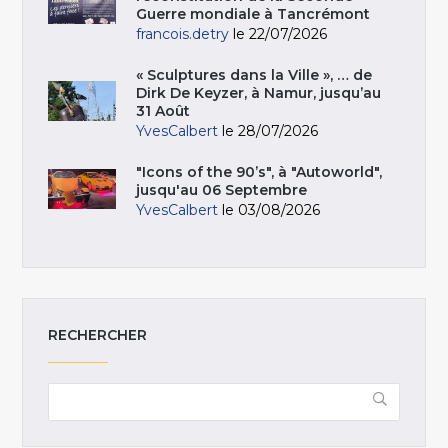
Guerre mondiale à Tancrémont
francois.detry
le 22/07/2026
« Sculptures dans la Ville », … de
Dirk De Keyzer, à Namur, jusqu’au
31 Août
YvesCalbert
le 28/07/2026
"Icons of the 90’s", à "Autoworld",
jusqu'au 06 Septembre
YvesCalbert
le 03/08/2026
RECHERCHER