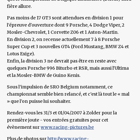
fière allure.
Pas moins de 17 GT3 sont attendues en division 1 pour
l’épreuve d'ouverture dont 9 Porsche, 4 Dodge Viper, 2
Mosler-Chevrolet, 1 Corvette Z06 et 1 Aston-Martin.
En division 2, on recense actuellement 7 à 8 Porsche
Super Cup et 3 nouvelles GT4 (Ford Mustang, BMW Z4 et
Lotus Exige).
Enfin, la division 3 ne devrait pas être en reste avec
quelques Porsche 996 Biturbo et RSR, mais aussi l'Ultima
et la Mosler-BMW de Guino Kenis.
Sous l’impulsion de SRO Belgium notamment, ce
championnat semble bien relancé, et c’est là tout le « mal
» que l’on puisse lui souhaiter.
Rendez-vous les 31/3 et 01/04/2007 à Zolder pour la
première joute - vos entrées gratuites pour cet
évènement sur
www.racing-pictures.be
Plus de photos sur
http://www.racing-