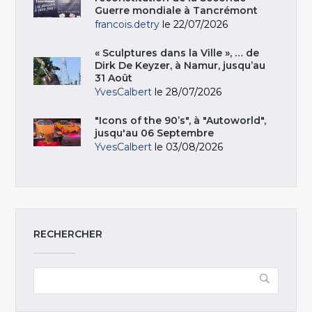
Guerre mondiale à Tancrémont
francois.detry
le 22/07/2026
« Sculptures dans la Ville », … de
Dirk De Keyzer, à Namur, jusqu’au
31 Août
YvesCalbert
le 28/07/2026
"Icons of the 90’s", à "Autoworld",
jusqu'au 06 Septembre
YvesCalbert
le 03/08/2026
RECHERCHER