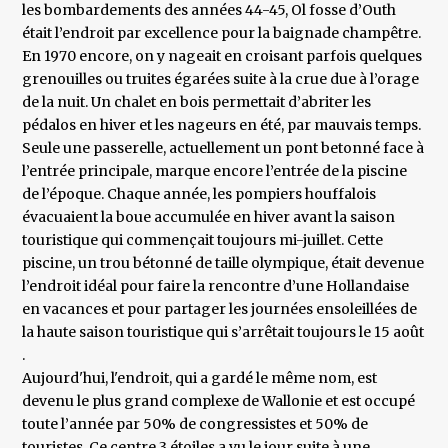
les bombardements des années 44-45, Ol fosse d’Outh
était l’endroit par excellence pour la baignade champêtre.
En 1970 encore, on y nageait en croisant parfois quelques
grenouilles ou truites égarées suite à la crue due à l’orage
de la nuit. Un chalet en bois permettait d’abriter les
pédalos en hiver et les nageurs en été, par mauvais temps.
Seule une passerelle, actuellement un pont betonné face à
l’entrée principale, marque encore l’entrée de la piscine
de l’époque. Chaque année, les pompiers houffalois
évacuaient la boue accumulée en hiver avant la saison
touristique qui commençait toujours mi-juillet. Cette
piscine, un trou bétonné de taille olympique, était devenue
l’endroit idéal pour faire la rencontre d’une Hollandaise
en vacances et pour partager les journées ensoleillées de
la haute saison touristique qui s’arrêtait toujours le 15 août
.
Aujourd'hui, l'endroit, qui a gardé le même nom, est
devenu le plus grand complexe de Wallonie et est occupé
toute l’année par 50% de congressistes et 50% de
touristes. Ce centre 3 étoiles a vu le jour suite à une