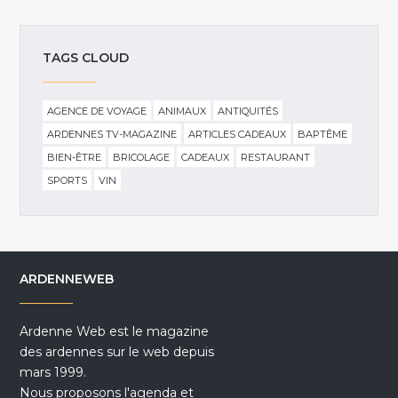
TAGS CLOUD
AGENCE DE VOYAGE
ANIMAUX
ANTIQUITÉS
ARDENNES TV-MAGAZINE
ARTICLES CADEAUX
BAPTÊME
BIEN-ÊTRE
BRICOLAGE
CADEAUX
RESTAURANT
SPORTS
VIN
ARDENNEWEB
Ardenne Web est le magazine
des ardennes sur le web depuis
mars 1999.
Nous proposons l'agenda et