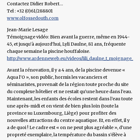
Contactez Didier Robert…
Tel : +32 (0)61/288801
www.olfossedouth.com
Jean-Marie Lesage
Témoignage vidéo: Bien avant la guerre, même en 1944-
45, et jusqu’à aujourd’hui, Lyli Daulne, 81 ans, fréquente
chaque semaine la piscine houffaloise.
http://www.ardenneweb.eu/videos/lili_daulne_t_moignage_pis
Avant la rénovation, il y a 4 ans, de la piscine devenue «
Aqua l’O », son public, hormis les vacanciers et
séminaristes, provenait de la région toute proche du site
du complexe hôtelier et ne restait qu’une heure dans l’eau.
Maintenant, les enfants des écoles restent dans l’eau toute
une après-midi et on vient de bien plus loin (toute la
province su Luxembourg, Liège) pour profiter des
nouvelles attractions du centre aquatique. Et, en effet, il y
a de quoi ! Le cadre est « on ne peut plus agréable », d’une
propreté exemplaire, la température du bassin s’élève à