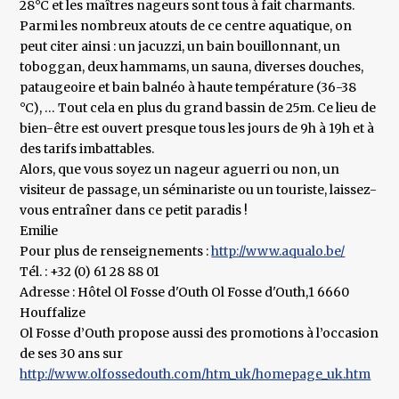
28°C et les maîtres nageurs sont tous à fait charmants.
Parmi les nombreux atouts de ce centre aquatique, on
peut citer ainsi : un jacuzzi, un bain bouillonnant, un
toboggan, deux hammams, un sauna, diverses douches,
pataugeoire et bain balnéo à haute température (36-38
°C), … Tout cela en plus du grand bassin de 25m. Ce lieu de
bien-être est ouvert presque tous les jours de 9h à 19h et à
des tarifs imbattables.
Alors, que vous soyez un nageur aguerri ou non, un
visiteur de passage, un séminariste ou un touriste, laissez-
vous entraîner dans ce petit paradis !
Emilie
Pour plus de renseignements :
http://www.aqualo.be/
Tél. : +32 (0) 61 28 88 01
Adresse : Hôtel Ol Fosse d'Outh Ol Fosse d'Outh,1 6660
Houffalize
Ol Fosse d’Outh propose aussi des promotions à l’occasion
de ses 30 ans sur
http://www.olfossedouth.com/htm_uk/homepage_uk.htm