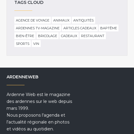
TAGS CLOUD
AGENCE DE VOYAGE
ANIMAUX
ANTIQUITÉS
ARDENNES TV-MAGAZINE
ARTICLES CADEAUX
BAPTÊME
BIEN-ÊTRE
BRICOLAGE
CADEAUX
RESTAURANT
SPORTS
VIN
ARDENNEWEB
Ardenne Web est le magazine
des ardennes sur le web depuis
mars 1999.
Nous proposons l'agenda et
l'actualité régionale en photos
et vidéos au quotidien.