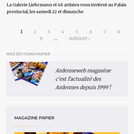
La Galerie Liehrmann et 46 artistes vous invitent au Palais
provincial, les samedi 22 et dimanche
Pages
1
2
3
4
5
6
7
8
9
…
SUIVANT ›
NOS ÉDITIONS PAPIER
Ardenneweb magasine
c'est l'actualité des
Ardennes depuis 1999 !
MAGAZINE PAPIER