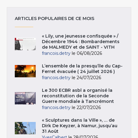
ARTICLES POPULAIRES DE CE MOIS
« Lily, une jeunesse confisquée » /
Décembre 1944 : Bombardements
de MALMEDY et de SAINT - VITH
francois.detry
le 06/08/2026
L’ensemble de la presqu’île du Cap-
Ferret évacuée ( 24 juillet 2026 )
francois.detry
le 24/07/2026
Le 300 ECBR asbl a organisé la
reconstitution de la Seconde
Guerre mondiale à Tancrémont
francois.detry
le 22/07/2026
« Sculptures dans la Ville », … de
Dirk De Keyzer, à Namur, jusqu’au
31 Août
YvesCalbert
le 28/07/2026