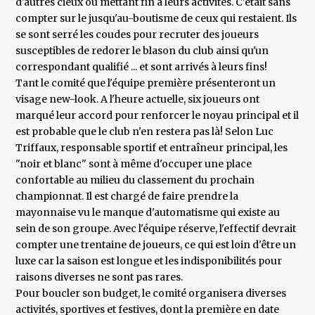
d'autres cieux ou mettant fin à leurs activités. C'était sans
compter sur le jusqu'au-boutisme de ceux qui restaient. Ils
se sont serré les coudes pour recruter des joueurs
susceptibles de redorer le blason du club ainsi qu'un
correspondant qualifié ... et sont arrivés à leurs fins!
Tant le comité que l'équipe première présenteront un
visage new-look. A l'heure actuelle, six joueurs ont
marqué leur accord pour renforcer le noyau principal et il
est probable que le club n'en restera pas là! Selon Luc
Triffaux, responsable sportif et entraîneur principal, les
"noir et blanc" sont à même d'occuper une place
confortable au milieu du classement du prochain
championnat. Il est chargé de faire prendre la
mayonnaise vu le manque d'automatisme qui existe au
sein de son groupe. Avec l'équipe réserve, l'effectif devrait
compter une trentaine de joueurs, ce qui est loin d'être un
luxe car la saison est longue et les indisponibilités pour
raisons diverses ne sont pas rares.
Pour boucler son budget, le comité organisera diverses
activités, sportives et festives, dont la première en date