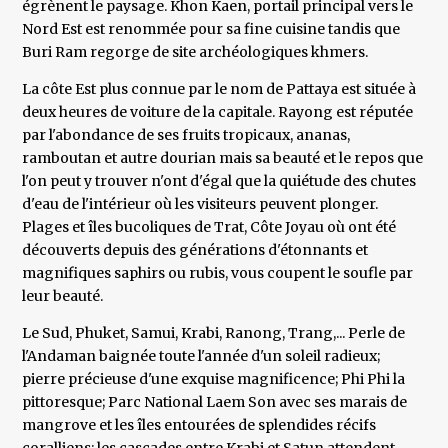
égrènent le paysage. Khon Kaen, portail principal vers le
Nord Est est renommée pour sa fine cuisine tandis que
Buri Ram regorge de site archéologiques khmers.
La côte Est plus connue par le nom de Pattaya est située à
deux heures de voiture de la capitale. Rayong est réputée
par l'abondance de ses fruits tropicaux, ananas,
ramboutan et autre dourian mais sa beauté et le repos que
l'on peut y trouver n'ont d'égal que la quiétude des chutes
d'eau de l'intérieur où les visiteurs peuvent plonger.
Plages et îles bucoliques de Trat, Côte Joyau où ont été
découverts depuis des générations d'étonnants et
magnifiques saphirs ou rubis, vous coupent le soufle par
leur beauté.
Le Sud, Phuket, Samui, Krabi, Ranong, Trang,... Perle de
l'Andaman baignée toute l'année d'un soleil radieux;
pierre précieuse d'une exquise magnificence; Phi Phi la
pittoresque; Parc National Laem Son avec ses marais de
mangrove et les îles entourées de splendides récifs