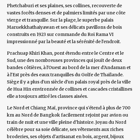
Phetchaburi et ses plaines, ses collines, recouverte de
vastes forêts denses et de palmiers limités par une côte
vierge et tranquille. Sur la plage, le superbe palais
Maruekkhathaiyawan et ses délicats pavillons de bois
construits en 1923 sur commande du Roi Rama VI
impressionné par la beauté et la sérénité de l'endroit.
Prachuap Khiri Khan, pont étendu entre le Centre et le
Sud, une des nombreuses provinces qui jouït de deux
bandes côtières, à l'Ouest au bord de la mer d'Andaman et
à l'Est près des eaux tranquilles du Golfe de Thaïlande.
Siège il y a plus d'un siècle d'un palais royal près de la ville
de Hua Hin environnée de collines et cascades cristallines
elle a toujours attiré les classes aisées.
Le Nord et Chiang Maï, province qui s'étend à plus de 700
km au Nord de Bangkok facilement rejoint par avion ou
train de nuit et une ville pleine d'histoire. Joyau du Nord
célèbre pour sa soie délicate, ses vêtements aux riches
broderies, ses objets d'artisanat en bois, argent, bijoux