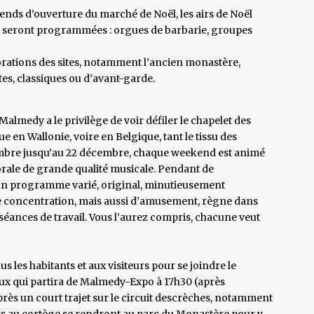
nds d’ouverture du marché de Noël, les airs de Noël
ons seront programmées : orgues de barbarie, groupes
rations des sites, notamment l’ancien monastère,
tes, classiques ou d’avant-garde.
lmedy a le privilège de voir défiler le chapelet des
en Wallonie, voire en Belgique, tant le tissu des
vembre jusqu’au 22 décembre, chaque weekend est animé
rale de grande qualité musicale. Pendant de
n programme varié, original, minutieusement
de concentration, mais aussi d’amusement, règne dans
s séances de travail. Vous l’aurez compris, chacune veut
us les habitants et aux visiteurs pour se joindre le
x qui partira de Malmedy-Expo à 17h30 (après
près un court trajet sur le circuit descrèches, notamment
ants au cortège se rendront au parc du Monastère pour y