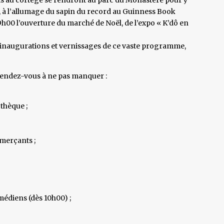
ls, à l’allumage du sapin du record au Guinness Book
9h00 l’ouverture du marché de Noël, de l’expo « K’dô en
res inaugurations et vernissages de ce vaste programme,
rendez-vous à ne pas manquer :
othèque ;
merçants ;
lmédiens (dès 10h00) ;