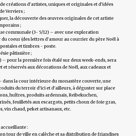
de créations d’artistes, uniques et originales et d’idées
e Verviers ;
er, la découverte des œuvres originales de cet artiste
mporains ;
èque communale (3- 5/12) – avec une exploration
r du coeur (des lettres d’amour au courrier du père Noël à
postales et timbres - poste.
sie pâtissière ;
2) – pour la première fois étalé sur deux week-ends, sera
et et réservés aux décorations de Noël, aux cadeaux et
2) – dans la cour intérieure du monastère couverte, une
uits du terroir d’ici et d’ailleurs, à déguster sur place
ns, huîtres, produits ardennais, Reibekuchen,
és, feuilletés aux escargots, petits choux de foie gras,
s, vin chaud, peket artisanaux, etc.
accueillante :
son tour de ville en calèche et sa distribution de friandises