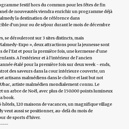
rogramme festif hors du commun pour les fêtes de fin
panel de nouveautés viendra enrichir un programme déjà
 Malmedy la destination de référence dans
cible d’un jour ou de séjour durant le mois de décembre
s, se dérouleront sur 3 sites distincts, mais
 Malmedy-Expo », deux attractions pour la jeunesse sont
s de l’Est et pour la première fois, une kermesse d’une
ants. A l’extérieur et à l’intérieur de l’ancien
année étalé pour la première fois sur deux week - ends,
istrot des saveurs dans la cour intérieure couverte, un
 et artisans malmédiens dans le cloître et last but not
oul Ubac, artiste malmédien mondialement connu. Le
 et un arbre de Noël, avec plus de 150.000 points lumineux
ss book.
15 hôtels, 120 maisons de vacances, un magnifique village
 veut aussi se positionner, au-delà du mois de
ur de sports d’hiver.
-----