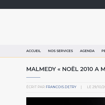
ACCUEIL
NOS SERVICES
AGENDA
P
MALMEDY « NOËL 2010 A 
ÉCRIT PAR
FRANCOIS.DETRY
LE
29/10/2