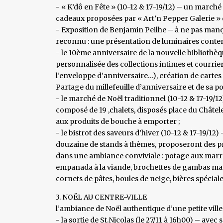
- « K’dô en Fête » (10-12 & 17-19/12) – un marché 
cadeaux proposées par « Art’n Pepper Galerie » d
- Exposition de Benjamin Peilhe – à ne pas manqu
reconnu : une présentation de luminaires conte
- le 10ème anniversaire de la nouvelle biblioth
personnalisée des collections intimes et courrie
l’enveloppe d’anniversaire…), création de cartes 
Partage du millefeuille d’anniversaire et de sa poé
- le marché de Noël traditionnel (10-12 & 17-19/1
composé de 19 ,chalets, disposés place du Châtel
aux produits de bouche à emporter ;
- le bistrot des saveurs d’hiver (10-12 & 17-19/1
douzaine de stands à thèmes, proposeront des prod
dans une ambiance conviviale : potage aux marro
empanada à la viande, brochettes de gambas marin
cornets de pâtes, boules de neige, bières spéciale
3. NOËL AU CENTRE-VILLE
l’ambiance de Noël authentique d’une petite ville 
- la sortie de St.Nicolas (le 27/11 à 16h00) – avec 