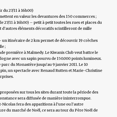
r du 27/11 à 16h00)
 mettent en valeur les devantures des 150 commerces ;
le 27/11 à 16h00) – petit à petit toutes les rues et places du
t d’autres éléments décoratifs scintilleront de mille
) – un itinéraire de 2 km permet de découvrir 19 crèches
le ;
ande première à Malmedy. Le Kiwanis Club veut battre le
Cologne avec un sapin pourvu de 150.000 points lumineux.
 parc du Monastère jusqu’au 9 janvier 2011. Le 10
pin, un spectacle avec Renaud Rutten et Marie-Christine
rprises.
proposées sur tous les sites durant toute la période des
irconstance sera diffusée de manière ininterrompue.
t-Nicolas fera des apparitions à l’une ou l’autre
ure du marché de Noël, ce sera au tour du Père Noël de