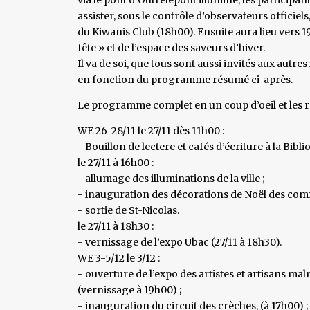
assister, sous le contrôle d’observateurs officie
du Kiwanis Club (18h00). Ensuite aura lieu vers 1
fête » et de l’espace des saveurs d’hiver.
Il va de soi, que tous sont aussi invités aux aut
en fonction du programme résumé ci-après.
Le programme complet en un coup d’oeil et les 
WE 26-28/11 le 27/11 dès 11h00 :
- Bouillon de lectere et cafés d’écriture à la Bibli
le 27/11 à 16h00 :
- allumage des illuminations de la ville ;
- inauguration des décorations de Noël des com
- sortie de St-Nicolas.
le 27/11 à 18h30 :
- vernissage de l’expo Ubac (27/11 à 18h30).
WE 3-5/12 le 3/12 :
- ouverture de l’expo des artistes et artisans ma
(vernissage à 19h00) ;
- inauguration du circuit des crèches, (à 17h00) ;