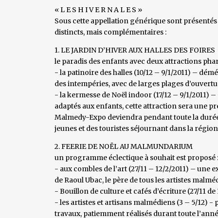
« L E S H I V E R N A L E S »
Sous cette appellation générique sont présentés 
distincts, mais complémentaires :
1. LE JARDIN D’HIVER AUX HALLES DES FOIRES
le paradis des enfants avec deux attractions phar
- la patinoire des halles (10/12 – 9/1/2011) – démén
des intempéries, avec de larges plages d’ouvertu
- la kermesse de Noël indoor (17/12 – 9/1/2011) 
adaptés aux enfants, cette attraction sera une 
Malmedy-Expo deviendra pendant toute la durée 
jeunes et des touristes séjournant dans la région
2. FEERIE DE NOËL AU MALMUNDARIUM
un programme éclectique à souhait est proposé 
- aux combles de l’art (27/11 – 12/2/2011) – une 
de Raoul Ubac, le père de tous les artistes malméd
- Bouillon de culture et cafés d’écriture (27/11 d
- les artistes et artisans malmédiens (3 – 5/12) 
travaux, patiemment réalisés durant toute l’anné