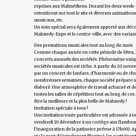
reprises aux Malmédiens. Durant les deux week-e
retentiront sur tout le site et diverses animati
musicaux, etc.
Un soin spécial sera également apporté aux déco
Malmedy-Expo et le centre-ville, avec des varian
Des prestations musicales tout au long du mois
Comme chaque année en cette période de fêtes, Ma
concerts annuels des sociétés. Phénomène unique 
sociétés musicales est riche. A partir du 20 no
par un concert de fanfare, d’harmonie ou de cho
nombreuses semaines, chaque société prépare u
élaboré. Une atmosphère de travail acharné et 
toutes les salles de répétition tout au long de ce
être la meilleure et la plus belle de Malmedy !
Invitation spéciale à tous !
Une invitation toute particulière est adressée à to
vendredi 10 décembre à un cortège aux flambeau
l’inauguration de la patinoire prévue à 17h00). A
via le pont d’Outrelepont illuminé, les particip