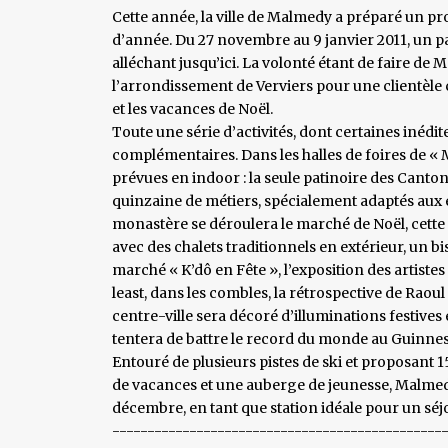
Cette année, la ville de Malmedy a préparé un p
d’année. Du 27 novembre au 9 janvier 2011, un 
alléchant jusqu’ici. La volonté étant de faire de
l’arrondissement de Verviers pour une clientèle 
et les vacances de Noël.
Toute une série d’activités, dont certaines inédite
complémentaires. Dans les halles de foires de «
prévues en indoor : la seule patinoire des Canton
quinzaine de métiers, spécialement adaptés aux enf
monastère se déroulera le marché de Noël, cette 
avec des chalets traditionnels en extérieur, un b
marché « K’dô en Fête », l’exposition des artistes
least, dans les combles, la rétrospective de Ra
centre-ville sera décoré d’illuminations festives
tentera de battre le record du monde au Guinne
Entouré de plusieurs pistes de ski et proposant 
de vacances et une auberge de jeunesse, Malmedy
décembre, en tant que station idéale pour un séjo
-----------------------------------------------