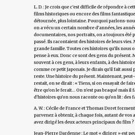
L. D. : Je crois que c’est difficile de répondre à
films historiques ou encore des films fantastiqu
détournée, plus lointaine. Pourquoi parlons-nous
on a vécu un certain nombre d’années, les anné
documentaires, nos portraits, on a toujours été p
passé. Ils racontaient des histoires de leurs vies
grande famille. Toutes ces histoires qu’ils nous 
pense à eux. Donc ce sont des gens du présent. M
souvent à ces gens, à leurs enfants, à des histoi
comme ce petit Japonais. Je dirais qu’il fait aussi
reste. Une histoire du présent. Maintenant, peut-
restait, on se dirait : « Tiens, si on essayait de f
être qu’on le ferait… On n’est pas braqué mais il
d’histoires qu’on nous raconte ou qu’on lit : des fa
A. W. : Cécile de France et Thomas Doret formen
parvenez à obtenir, à chaque fois, autant de vos 
avez dirigé les deux acteurs principaux du film ?
Jean-Pierre Dardenne : Le mot « diriger » est pe