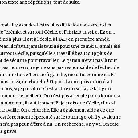
on texte aux répétitions, tout de suite.
nait. Il y a eu des textes plus difficiles mais ses textes
ue Jérémie, et surtout Cécile, et Fabrizio aussi, et Egon…
 non plus. Il est à l’école, à l’IAD, en première année.
eau. Il n’avait jamais tourné pour une caméra, jamais été
urtout Cécile, puisqu’elle a travaillé beaucoup plus de
e sécurité pour travailler. Le gamin n’était pas là tout
 pas, pourvu que je ne sois pas responsable de l’échec de
sons une fois « Tourne à gauche, mets-toi comme ça. Et
Nous aussi, on cherche ! Et puis il a compris qu’on était
us, si je puis dire. C’est-à-dire on se casse la figure
 toujours le meilleur. On n’est pas à l’école pour donner la
moment, il faut trouver. Et je crois que Cécile, elle est
 a travaillé. On a cherché. Elle a également aidé à ce que
’est forcément répercuté sur le tournage, où il y avait une
 n’a pas peur d’être à nu. On recherche, on y va. On rate
as grave.