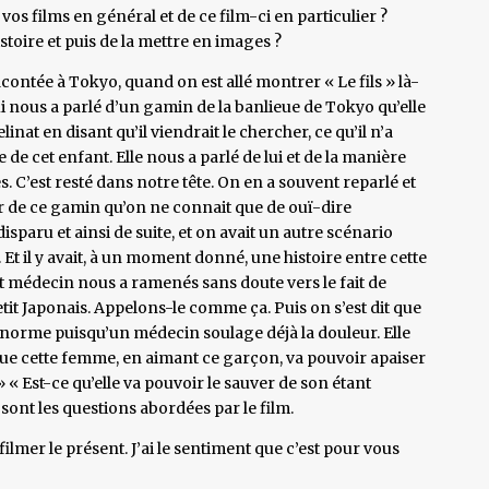
os films en général et de ce film-ci en particulier ?
stoire et puis de la mettre en images ?
contée à Tokyo, quand on est allé montrer « Le fils » là-
i nous a parlé d’un gamin de la banlieue de Tokyo qu’elle
nat en disant qu’il viendrait le chercher, ce qu’il n’a
ée de cet enfant. Elle nous a parlé de lui et de la manière
. C’est resté dans notre tête. On en a souvent reparlé et
tour de ce gamin qu’on ne connait que de ouï-dire
 disparu et ainsi de suite, et on avait un autre scénario
Et il y avait, à un moment donné, une histoire entre cette
t médecin nous a ramenés sans doute vers le fait de
etit Japonais. Appelons-le comme ça. Puis on s’est dit que
norme puisqu’un médecin soulage déjà la douleur. Elle
ue cette femme, en aimant ce garçon, va pouvoir apaiser
» « Est-ce qu’elle va pouvoir le sauver de son étant
 sont les questions abordées par le film.
ilmer le présent. J’ai le sentiment que c’est pour vous