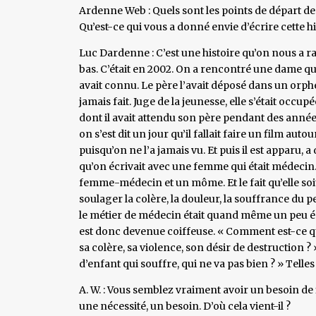
Ardenne Web : Quels sont les points de départ de v
Qu’est-ce qui vous a donné envie d’écrire cette hi
Luc Dardenne : C’est une histoire qu’on nous a ra
bas. C’était en 2002. On a rencontré une dame qu
avait connu. Le père l’avait déposé dans un orpheli
jamais fait. Juge de la jeunesse, elle s’était occup
dont il avait attendu son père pendant des années
on s’est dit un jour qu’il fallait faire un film au
puisqu’on ne l’a jamais vu. Et puis il est apparu, a
qu’on écrivait avec une femme qui était médecin. 
femme-médecin et un môme. Et le fait qu’elle soi
soulager la colère, la douleur, la souffrance du p
le métier de médecin était quand même un peu é
est donc devenue coiffeuse. « Comment est-ce q
sa colère, sa violence, son désir de destruction ? 
d’enfant qui souffre, qui ne va pas bien ? » Telles
A. W. : Vous semblez vraiment avoir un besoin de f
une nécessité, un besoin. D’où cela vient-il ?