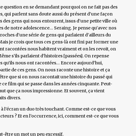
 cette question en se demandant pourquoi on ne fait pas des
es, qui parlent sans doute aussi du présent d’une façon
 des gens qui nous entourent, issus d’une petite ville où
es de notre adolescence… Seraing. Je pense qu’avec nos
roches d’une série de gens qui parlaient d’ailleurs du
. Mais je crois que tous ces gens-là ont fini par former une
ont racontées nous habitent vraiment et on les revoit, on
ême s’ils parlaient d’histoires [passées]. On repense
res qu’ils nous ont racontées… Encore aujourd’hui,
 partie de ces gens. On nous raconte une histoire et ça
être que si on nous racontait une histoire du passé qui
aire ce film qui se passe dans les années cinquante. Peut-
 faut que ça nous impressionne. Et souvent, ça vient
its divers.
t à l’écran un duo très touchant. Comme est-ce que vous
acteurs ? Et en l’occurrence, ici, comment est-ce que vous
ut-être un mot un peu excessif.