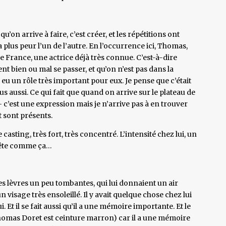
ut qu’on arrive à faire, c’est créer, et les répétitions ont
’a plus peur l’un de l’autre. En l’occurrence ici, Thomas,
de France, une actrice déjà très connue. C’est-à-dire
nt bien ou mal se passer, et qu’on n’est pas dans la
 eu un rôle très important pour eux. Je pense que c’était
ous aussi. Ce qui fait que quand on arrive sur le plateau de
 c’est une expression mais je n’arrive pas à en trouver
et sont présents.
e casting, très fort, très concentré. L’intensité chez lui, un
 tête comme ça…
des lèvres un peu tombantes, qui lui donnaient un air
n un visage très ensoleillé. Il y avait quelque chose chez lui
ui. Et il se fait aussi qu’il a une mémoire importante. Et le
Thomas Doret est ceinture marron) car il a une mémoire