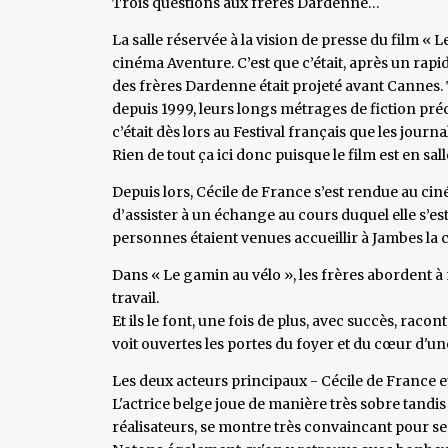
Trois questions aux frères Dardenne…
La salle réservée à la vision de presse du film « L
cinéma Aventure. C’est que c’était, après un rap
des frères Dardenne était projeté avant Cannes. 
depuis 1999, leurs longs métrages de fiction pré
c’était dès lors au Festival français que les journa
Rien de tout ça ici donc puisque le film est en sall
Depuis lors, Cécile de France s’est rendue au cin
d’assister à un échange au cours duquel elle s’e
personnes étaient venues accueillir à Jambes la 
Dans « Le gamin au vélo », les frères abordent à 
travail.
Et ils le font, une fois de plus, avec succès, racon
voit ouvertes les portes du foyer et du cœur d'u
Les deux acteurs principaux - Cécile de France 
L'actrice belge joue de manière très sobre tandi
réalisateurs, se montre très convaincant pour se