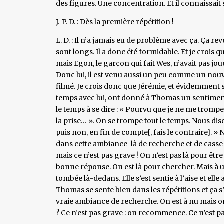
des figures. Une concentration. Et il connaissait s
J.-P. D. : Dès la première répétition !
L. D. : Il n’a jamais eu de problème avec ça. Ça reve
sont longs. Il a donc été formidable. Et je crois q
mais Egon, le garçon qui fait Wes, n’avait pas joué
Donc lui, il est venu aussi un peu comme un nouv
filmé. Je crois donc que Jérémie, et évidemment s
temps avec lui, ont donné à Thomas un sentiment d
le temps à se dire : « Pourvu que je ne me trompe
la prise… ». On se trompe tout le temps. Nous di
puis non, en fin de compte[, fais le contraire]. » 
dans cette ambiance-là de recherche et de casse-co
mais ce n’est pas grave ! On n’est pas là pour être
bonne réponse. On est là pour chercher. Mais à un 
tombée là-dedans. Elle s’est sentie à l’aise et elle
Thomas se sente bien dans les répétitions et ça s
vraie ambiance de recherche. On est à nu mais on
? Ce n’est pas grave : on recommence. Ce n’est p