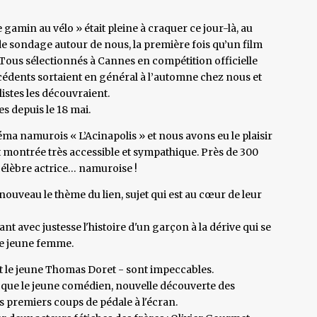
e gamin au vélo » était pleine à craquer ce jour-là, au
ide sondage autour de nous, la première fois qu’un film
Tous sélectionnés à Cannes en compétition officielle
cédents sortaient en général à l’automne chez nous et
listes les découvraient.
es depuis le 18 mai.
éma namurois « L’Acinapolis » et nous avons eu le plaisir
st montrée très accessible et sympathique. Près de 300
célèbre actrice… namuroise !
nouveau le thème du lien, sujet qui est au cœur de leur
tant avec justesse l'histoire d'un garçon à la dérive qui se
ne jeune femme.
et le jeune Thomas Doret - sont impeccables.
s que le jeune comédien, nouvelle découverte des
s premiers coups de pédale à l'écran.