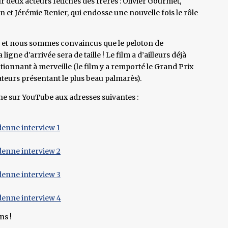
deux acteurs fétiches des frères : Olivier Gourmet,
n et Jérémie Renier, qui endosse une nouvelle fois le rôle
 et nous sommes convaincus que le peloton de
ligne d'arrivée sera de taille ! Le film a d’ailleurs déjà
tionnant à merveille (le film y a remporté le Grand Prix
sateurs présentant le plus beau palmarès).
gne sur YouTube aux adresses suivantes :
denne interview 1
denne interview 2
denne interview 3
denne interview 4
ns !