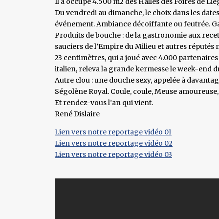
Il a occupé 4.500 m2 des Halles des Foires de Liè
Du vendredi au dimanche, le choix dans les dates,
événement. Ambiance décoiffante ou feutrée. Gad
Produits de bouche : de la gastronomie aux recet
sauciers de l’Empire du Milieu et autres réputés
23 centimètres, qui a joué avec 4.000 partenaires
italien, releva la grande kermesse le week-end d
Autre clou : une douche sexy, appelée à davantag
Ségolène Royal. Coule, coule, Meuse amoureuse, 
Et rendez-vous l’an qui vient.
René Dislaire
Lien vers notre reportage vidéo 01
Lien vers notre reportage vidéo 02
Lien vers notre reportage vidéo 03