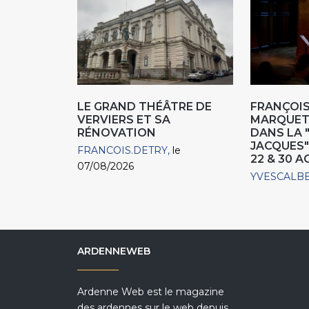
LE GRAND THÉÂTRE DE
FRANÇOIS
VERVIERS ET SA
MARQUET,
RÉNOVATION
DANS LA 
JACQUES"
FRANCOIS.DETRY
le
22 & 30 
07/08/2026
YVESCALB
ARDENNEWEB
Ardenne Web est le magazine
des ardennes sur le web depuis