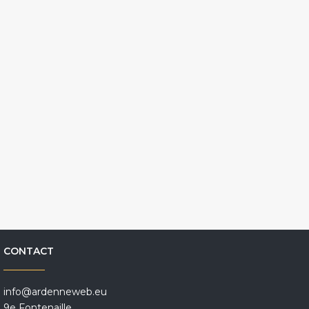
CONTACT
info@ardenneweb.eu
9e Fontenaille