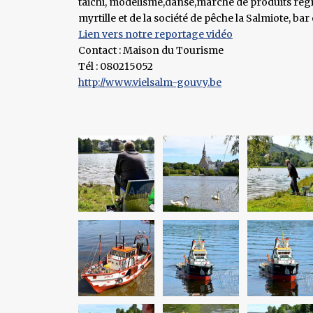
taichi, modélisme,danse,marché de produits régi
myrtille et de la société de pêche la Salmiote, bar
Lien vers notre reportage vidéo
Contact : Maison du Tourisme
Tél : 080215052
http://www.vielsalm-gouvy.be