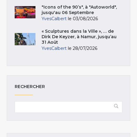
"Icons of the 90’s", à "Autoworld",
jusqu'au 06 Septembre
YvesCalbert
le 03/08/2026
« Sculptures dans la Ville », … de
Dirk De Keyzer, à Namur, jusqu’au
31 Août
YvesCalbert
le 28/07/2026
RECHERCHER