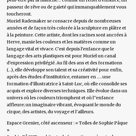
peut-être par la manche… comme un reflet d’enfance, un
passeur de rêve ou de gaieté qui immanquablement vous
toucheront.
Muriel Rademaker se consacre depuis de nombreuses
années et de façon très colorée à la sculpture en plâtre et
à la peinture. Cette artiste, dont les racines sont ancrées à
Herve, manie les couleurs et les matières comme un
langage vital et vivace. C’est depuis l’enfance que le
langage des arts plastiques est pour Muriel un canal
d’expression privilégié. Au fil des ans et des formations
(…), elle développe son talent et sa créativité pour enfin,
après des études d’institutrice, entamer en …. une
formation d’illustratrice à Saint-Luc, où elle consolide ses
acquis et explore diverses techniques. Elle évolue dans un
univers où les couleurs triomphent et où l’’enfance
affleure; un imaginaire vibrant, évoquant le monde du
cirque, des artistes, du voyage et l’ailleurs.
Espace Grenier, côté ascenseur : « Toiles de Sophie Pâque
»