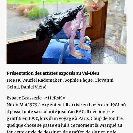
Présentation des artistes exposés au Val-Dieu
HeRsK , Muriel Rademaker , Sophie Pâque, Giovanni
Gelmi, Daniel Viéné
Espace Brasserie : « HeRsK »
Né en Mai 1979 à Argenteuil. Il arrive en Lozère en 1981 où
il passe toute sa scolarité jusqu'au BAC. Il découvre le
graffiti en 1990, lors d'un voyage à Paris. Coup de foudre,
quelque chose se passe en lui à ce moment là. Marqué au
fer, cette envie de dessiner, de graffer, de signer, ne le