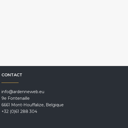
CONTACT
info@ardenneweb.eu
9e Fontenaille
6661 Mont-Houffalize, Belgique
+32 (0)61 288 304