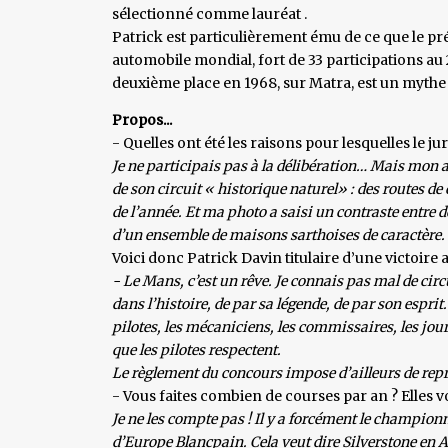
sélectionné comme lauréat .
Patrick est particulièrement ému de ce que le pré
automobile mondial, fort de 33 participations au 
deuxième place en 1968, sur Matra, est un mythe
Propos...
- Quelles ont été les raisons pour lesquelles le ju
Je ne participais pas à la délibération… Mais mon a
de son circuit « historique naturel» : des routes
de l’année. Et ma photo a saisi un contraste entre d
d’un ensemble de maisons sarthoises de caractère.
Voici donc Patrick Davin titulaire d’une victoire a
- Le Mans, c’est un rêve. Je connais pas mal de circ
dans l’histoire, de par sa légende, de par son esprit
pilotes, les mécaniciens, les commissaires, les journ
que les pilotes respectent.
Le règlement du concours impose d’ailleurs de rep
- Vous faites combien de courses par an ? Elles 
Je ne les compte pas ! Il y a forcément le champio
d’Europe Blancpain. Cela veut dire Silverstone en A