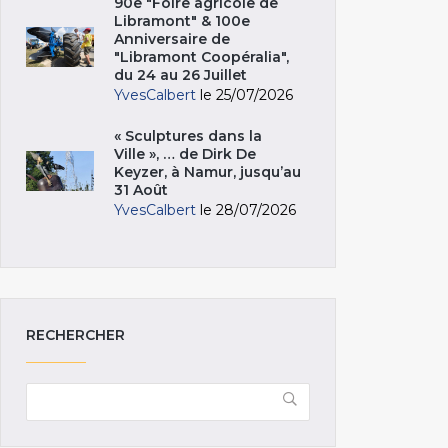
90e "Foire agricole de
Libramont" & 100e
Anniversaire de
"Libramont Coopéralia",
du 24 au 26 Juillet
YvesCalbert
le 25/07/2026
« Sculptures dans la
Ville », … de Dirk De
Keyzer, à Namur, jusqu’au
31 Août
YvesCalbert
le 28/07/2026
RECHERCHER