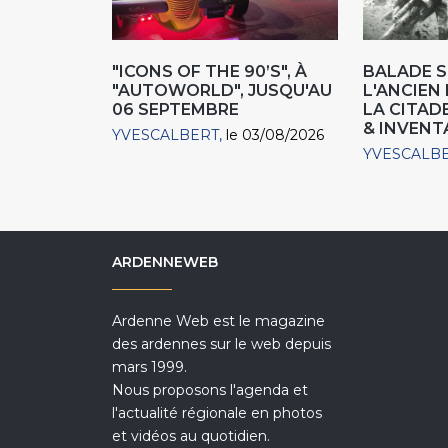
"ICONS OF THE 90’S", À
BALADE S
"AUTOWORLD", JUSQU'AU
L'ANCIE
06 SEPTEMBRE
LA CITAD
& INVENT
YVESCALBERT
le 03/08/2026
YVESCALB
ARDENNEWEB
Ardenne Web est le magazine
des ardennes sur le web depuis
mars 1999.
Nous proposons l'agenda et
l'actualité régionale en photos
et vidéos au quotidien.