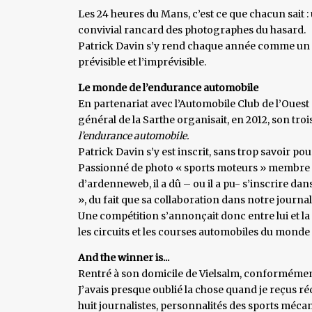
Les 24 heures du Mans, c’est ce que chacun sait 
convivial rancard des photographes du hasard.
Patrick Davin s’y rend chaque année comme un p
prévisible et l’imprévisible.
Le monde de l’endurance automobile
En partenariat avec l’Automobile Club de l’Ouest 
général de la Sarthe organisait, en 2012, son tr
l’endurance automobile.
Patrick Davin s’y est inscrit, sans trop savoir pou
Passionné de photo « sports moteurs » membre 
d’ardenneweb, il a dû – ou il a pu- s’inscrire da
», du fait que sa collaboration dans notre journal
Une compétition s’annonçait donc entre lui et 
les circuits et les courses automobiles du monde 
And the winner is...
Rentré à son domicile de Vielsalm, conformément
J’avais presque oublié la chose quand je reçus
huit journalistes, personnalités des sports mécan