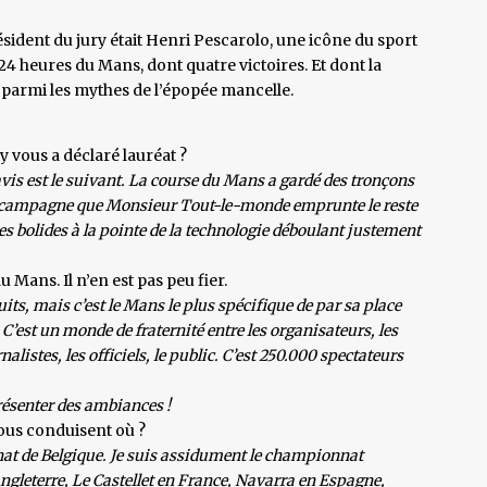
sident du jury était Henri Pescarolo, une icône du sport
24 heures du Mans, dont quatre victoires. Et dont la
 parmi les mythes de l’épopée mancelle.
ry vous a déclaré lauréat ?
vis est le suivant. La course du Mans a gardé des tronçons
 de campagne que Monsieur Tout-le-monde emprunte le reste
es bolides à la pointe de la technologie déboulant justement
u Mans. Il n’en est pas peu fier.
uits, mais c’est le Mans le plus spécifique de par sa place
. C’est un monde de fraternité entre les organisateurs, les
alistes, les officiels, le public. C’est 250.000 spectateurs
résenter des ambiances !
vous conduisent où ?
nnat de Belgique. Je suis assidument le championnat
ngleterre, Le Castellet en France, Navarra en Espagne,