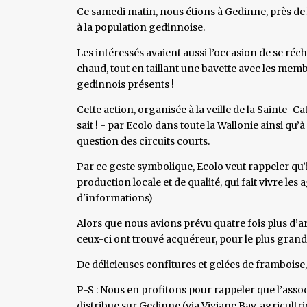
Ce samedi matin, nous étions à Gedinne, près de l
à la population gedinnoise.
Les intéressés avaient aussi l’occasion de se ré
chaud, tout en taillant une bavette avec les memb
gedinnois présents !
Cette action, organisée à la veille de la Sainte
sait ! - par Ecolo dans toute la Wallonie ainsi qu’à
question des circuits courts.
Par ce geste symbolique, Ecolo veut rappeler qu’i
production locale et de qualité, qui fait vivre les
d'informations)
Alors que nous avions prévu quatre fois plus d’arb
ceux-ci ont trouvé acquéreur, pour le plus grand
De délicieuses confitures et gelées de framboise, 
P-S : Nous en profitons pour rappeler que l’asso
distribue sur Gedinne (via Viviane Bay, agricultr