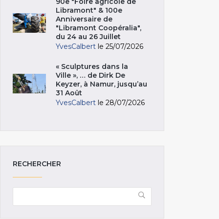
90e "Foire agricole de
Libramont" & 100e
Anniversaire de
"Libramont Coopéralia",
du 24 au 26 Juillet
YvesCalbert
le 25/07/2026
« Sculptures dans la
Ville », … de Dirk De
Keyzer, à Namur, jusqu’au
31 Août
YvesCalbert
le 28/07/2026
RECHERCHER