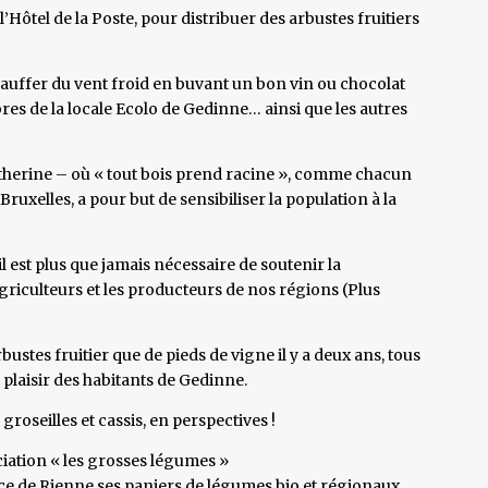
’Hôtel de la Poste, pour distribuer des arbustes fruitiers
chauffer du vent froid en buvant un bon vin ou chocolat
res de la locale Ecolo de Gedinne… ainsi que les autres
-Catherine – où « tout bois prend racine », comme chacun
 Bruxelles, a pour but de sensibiliser la population à la
l est plus que jamais nécessaire de soutenir la
 agriculteurs et les producteurs de nos régions (Plus
ustes fruitier que de pieds de vigne il y a deux ans, tous
 plaisir des habitants de Gedinne.
groseilles et cassis, en perspectives !
ciation « les grosses légumes »
ice de Rienne ses paniers de légumes bio et régionaux,