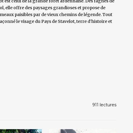
lot est celui de la grande forêt ardennaise. Des fagnes de
l, elle offre des paysages grandioses et propose de
aux paisibles par de vieux chemins de légende. Tout
açonné le visage du Pays de Stavelot, terre d’histoire et
911 lectures