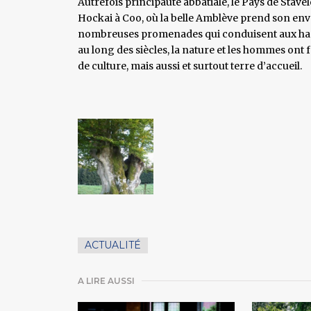
Autrefois principauté abbatiale, le Pays de Stave
Hockai à Coo, où la belle Amblève prend son envo
nombreuses promenades qui conduisent aux hame
au long des siècles, la nature et les hommes ont f
de culture, mais aussi et surtout terre d’accueil.
ACTUALITÉ
A LIRE AUSSI