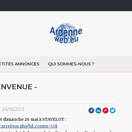
ETITES ANNONCES
QUI SOMMES-NOUS ?
ENVENUE -
E
24/05/2013
et dimanche 26 mai à STAVELOT :
/carrefour.php?id_comm=501