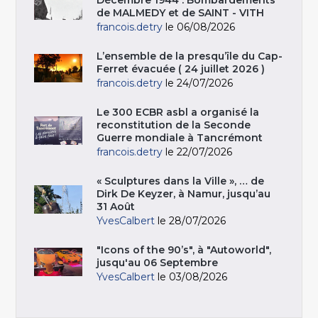
Décembre 1944 : Bombardements
de MALMEDY et de SAINT - VITH
francois.detry
le 06/08/2026
L’ensemble de la presqu’île du Cap-
Ferret évacuée ( 24 juillet 2026 )
francois.detry
le 24/07/2026
Le 300 ECBR asbl a organisé la
reconstitution de la Seconde
Guerre mondiale à Tancrémont
francois.detry
le 22/07/2026
« Sculptures dans la Ville », … de
Dirk De Keyzer, à Namur, jusqu’au
31 Août
YvesCalbert
le 28/07/2026
"Icons of the 90’s", à "Autoworld",
jusqu'au 06 Septembre
YvesCalbert
le 03/08/2026