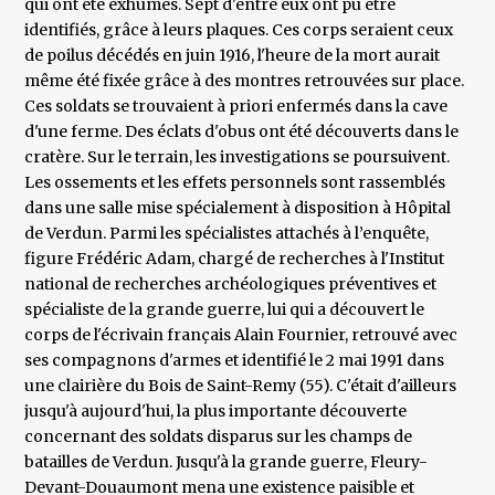
qui ont été exhumés. Sept d'entre eux ont pu être
identifiés, grâce à leurs plaques. Ces corps seraient ceux
de poilus décédés en juin 1916, l'heure de la mort aurait
même été fixée grâce à des montres retrouvées sur place.
Ces soldats se trouvaient à priori enfermés dans la cave
d'une ferme. Des éclats d'obus ont été découverts dans le
cratère. Sur le terrain, les investigations se poursuivent.
Les ossements et les effets personnels sont rassemblés
dans une salle mise spécialement à disposition à Hôpital
de Verdun. Parmi les spécialistes attachés à l’enquête,
figure Frédéric Adam, chargé de recherches à l'Institut
national de recherches archéologiques préventives et
spécialiste de la grande guerre, lui qui a découvert le
corps de l'écrivain français Alain Fournier, retrouvé avec
ses compagnons d'armes et identifié le 2 mai 1991 dans
une clairière du Bois de Saint-Remy (55). C'était d'ailleurs
jusqu'à aujourd'hui, la plus importante découverte
concernant des soldats disparus sur les champs de
batailles de Verdun. Jusqu'à la grande guerre, Fleury-
Devant-Douaumont mena une existence paisible et