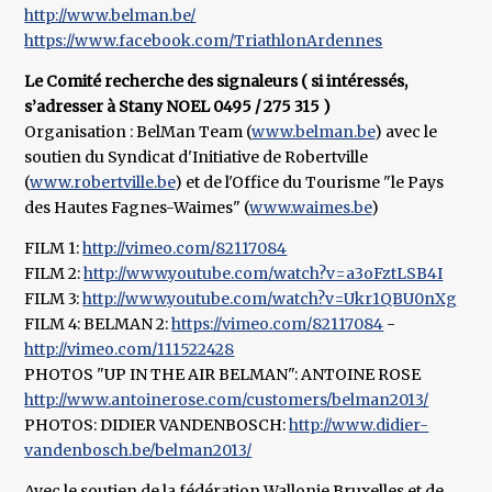
http://www.belman.be/
https://www.facebook.com/TriathlonArdennes
Le Comité recherche des signaleurs ( si intéressés,
s’adresser à Stany NOEL 0495 / 275 315 )
Organisation : BelMan Team (
www.belman.be
) avec le
soutien du Syndicat d'Initiative de Robertville
(
www.robertville.be
) et de l'Office du Tourisme "le Pays
des Hautes Fagnes-Waimes" (
www.waimes.be
)
FILM 1:
http://vimeo.com/82117084
FILM 2:
http://www.youtube.com/watch?v=a3oFztLSB4I
FILM 3:
http://www.youtube.com/watch?v=Ukr1QBU0nXg
FILM 4: BELMAN 2:
https://vimeo.com/82117084
-
http://vimeo.com/111522428
PHOTOS "UP IN THE AIR BELMAN": ANTOINE ROSE
http://www.antoinerose.com/customers/belman2013/
PHOTOS: DIDIER VANDENBOSCH:
http://www.didier-
vandenbosch.be/belman2013/
Avec le soutien de la fédération Wallonie Bruxelles et de