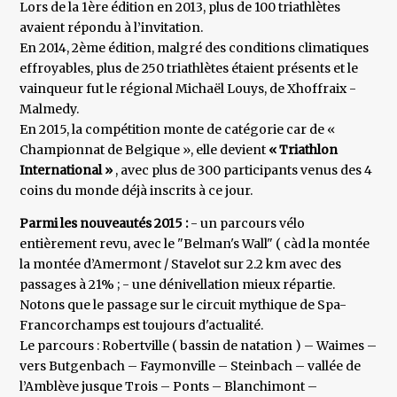
Lors de la 1ère édition en 2013, plus de 100 triathlètes
avaient répondu à l’invitation.
En 2014, 2ème édition, malgré des conditions climatiques
effroyables, plus de 250 triathlètes étaient présents et le
vainqueur fut le régional Michaël Louys, de Xhoffraix -
Malmedy.
En 2015, la compétition monte de catégorie car de «
Championnat de Belgique », elle devient
« Triathlon
International »
, avec plus de 300 participants venus des 4
coins du monde déjà inscrits à ce jour.
Parmi les nouveautés 2015 :
- un parcours vélo
entièrement revu, avec le "Belman's Wall" ( càd la montée
la montée d’Amermont / Stavelot sur 2.2 km avec des
passages à 21% ; - une dénivellation mieux répartie.
Notons que le passage sur le circuit mythique de Spa-
Francorchamps est toujours d'actualité.
Le parcours : Robertville ( bassin de natation ) – Waimes –
vers Butgenbach – Faymonville – Steinbach – vallée de
l’Amblève jusque Trois – Ponts – Blanchimont –