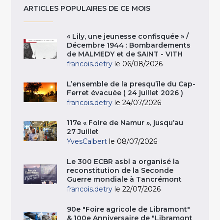
ARTICLES POPULAIRES DE CE MOIS
« Lily, une jeunesse confisquée » /
Décembre 1944 : Bombardements
de MALMEDY et de SAINT - VITH
francois.detry
le 06/08/2026
L’ensemble de la presqu’île du Cap-
Ferret évacuée ( 24 juillet 2026 )
francois.detry
le 24/07/2026
117e « Foire de Namur », jusqu’au
27 Juillet
YvesCalbert
le 08/07/2026
Le 300 ECBR asbl a organisé la
reconstitution de la Seconde
Guerre mondiale à Tancrémont
francois.detry
le 22/07/2026
90e "Foire agricole de Libramont"
& 100e Anniversaire de "Libramont