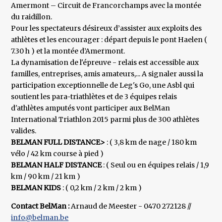
Amermont – Circuit de Francorchamps avec la montée
du raidillon.
Pour les spectateurs désireux d’assister aux exploits des
athlètes et les encourager : départ depuis le pont Haelen (
7.30 h ) et la montée d’Amermont.
La dynamisation de l'épreuve - relais est accessible aux
familles, entreprises, amis amateurs,... A signaler aussi la
participation exceptionnelle de Leg's Go, une Asbl qui
soutient les para-triathlètes et de 3 équipes relais
d'athlètes amputés vont participer aux BelMan
International Triathlon 2015 parmi plus de 300 athlètes
valides.
BELMAN FULL DISTANCE>
: ( 3,8 km de nage / 180 km
vélo / 42 km course à pied )
BELMAN HALF DISTANCE
: ( Seul ou en équipes relais / 1,9
km / 90 km / 21 km )
BELMAN KIDS
: ( 0,2 km / 2 km / 2 km )
Contact BelMan :
Arnaud de Meester - 0470 272128 //
info@belman.be