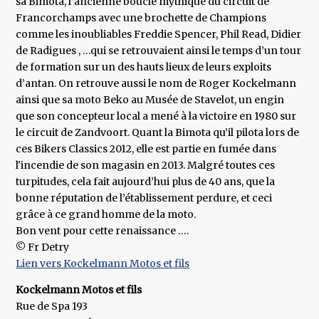
sa Bimota, l’ancienne boucle mythique du circuit de
Francorchamps avec une brochette de Champions
comme les inoubliables Freddie Spencer, Phil Read, Didier
de Radigues , …qui se retrouvaient ainsi le temps d’un tour
de formation sur un des hauts lieux de leurs exploits
d’antan. On retrouve aussi le nom de Roger Kockelmann
ainsi que sa moto Beko au Musée de Stavelot, un engin
que son concepteur local a mené à la victoire en 1980 sur
le circuit de Zandvoort. Quant la Bimota qu’il pilota lors de
ces Bikers Classics 2012, elle est partie en fumée dans
l'incendie de son magasin en 2013. Malgré toutes ces
turpitudes, cela fait aujourd’hui plus de 40 ans, que la
bonne réputation de l’établissement perdure, et ceci
grâce à ce grand homme de la moto.
Bon vent pour cette renaissance ….
© Fr Detry
Lien vers Kockelmann Motos et fils
Kockelmann Motos et fils
Rue de Spa 193