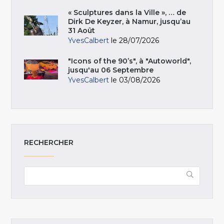
« Sculptures dans la Ville », … de
Dirk De Keyzer, à Namur, jusqu’au
31 Août
YvesCalbert
le 28/07/2026
"Icons of the 90’s", à "Autoworld",
jusqu'au 06 Septembre
YvesCalbert
le 03/08/2026
RECHERCHER