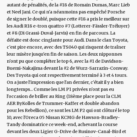
autant de pénalités, de la #18 de Romain Dumas, Marc Lieb
et Neel Jani. Ce qui n'a néanmoins pas empêché Porsche
de signer le doublé, puisque cette #18 a pris le meilleur sur
les Audi R18 e-tron quattro #7 (Lotterer-Fässler-Tréluyer)
et #8 (Di Grassi-Duval-Jarvis) en fin de parcours. La
défaite est donc cinglante pour Audi. Dans le clan Toyota,
c'est pire encore, avec des TS040 qui risquent de traîner
leur misère jusqu'en fin de saison. Les deux nipponnes
n'ont pu que compléter le top 6, avec la #1 de Davidson-
Buemi-Nakajima devant la #2 de Wurz-Sarrazin-Conway.
Des Toyota qui ont respectivement terminé à 3 et 4 tours.
On a juste l'impression que l'an dernier, c'était il y a bien
longtemps... Comme les LM P1 privées n'ont pas eu
l'occasion de briller au Ring (18ème place pour la CLM
AER ByKolles de Trummer-Kaffer et double abandon
pour les Rebellion), ce sont les LM P2 qui ont clôturé le top
10, avec l'Oreca 05 Nissan KCMG de Hawson-Bradley-
Tandy dominatrice ce week-end, achevant la course
devant les deux Ligier G-Drive de Rusinov-Canal-Bird et