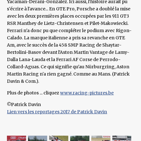
Yacaman-Derani-Gonzalez. Ici aussi, l'histoire aurait pu
s'écrire à l'avance... En GTE Pro, Porsche a doublé la mise
avec les deux premières places occupées par les 911 GT3
RSR Manthey de Lietz-Christensen et Pilet-Makowiecki.
Ferrari n'a donc pu que compléter le podium avec Rigon-
Calado. La marque italienne a pris sa revanche en GTE
Am, avec le succès de la 458 SMP Racing de Shaytar-
Bertolini-Basov devant l'Aston Martin Vantage de Lamy-
Dalla Lana-Lauda et la Ferrari AF Corse de Perrodo-
Collard-Aguas. Ce qui signifie qu'au Nürburgring, Aston
Martin Racing n'a rien gagné. Comme au Mans. (Patrick
Davin & Com.).
Plus de photos ... cliquez
www.racing-pictures.be
©Patrick Davin
Lien vers les reportages 2017 de Patrick Davin