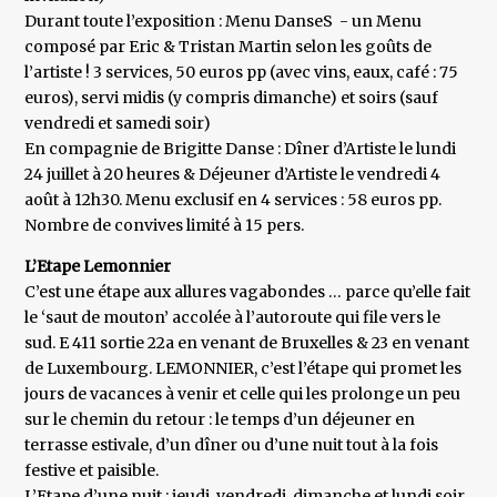
Durant toute l’exposition : Menu DanseS - un Menu
composé par Eric & Tristan Martin selon les goûts de
l’artiste ! 3 services, 50 euros pp (avec vins, eaux, café : 75
euros), servi midis (y compris dimanche) et soirs (sauf
vendredi et samedi soir)
En compagnie de Brigitte Danse : Dîner d’Artiste le lundi
24 juillet à 20 heures & Déjeuner d’Artiste le vendredi 4
août à 12h30. Menu exclusif en 4 services : 58 euros pp.
Nombre de convives limité à 15 pers.
L’Etape Lemonnier
C’est une étape aux allures vagabondes … parce qu’elle fait
le ‘saut de mouton’ accolée à l’autoroute qui file vers le
sud. E 411 sortie 22a en venant de Bruxelles & 23 en venant
de Luxembourg. LEMONNIER, c’est l’étape qui promet les
jours de vacances à venir et celle qui les prolonge un peu
sur le chemin du retour : le temps d’un déjeuner en
terrasse estivale, d’un dîner ou d’une nuit tout à la fois
festive et paisible.
L’Etape d’une nuit : jeudi, vendredi, dimanche et lundi soir