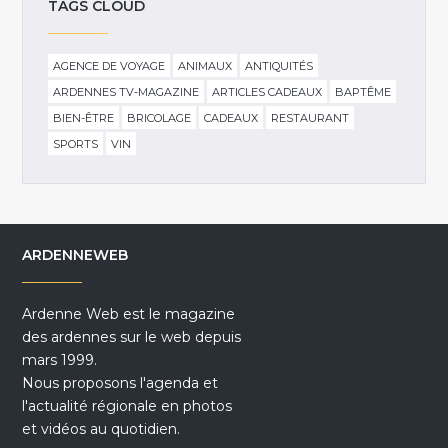
TAGS CLOUD
AGENCE DE VOYAGE
ANIMAUX
ANTIQUITÉS
ARDENNES TV-MAGAZINE
ARTICLES CADEAUX
BAPTÊME
BIEN-ÊTRE
BRICOLAGE
CADEAUX
RESTAURANT
SPORTS
VIN
ARDENNEWEB
Ardenne Web est le magazine
des ardennes sur le web depuis
mars 1999.
Nous proposons l'agenda et
l'actualité régionale en photos
et vidéos au quotidien.