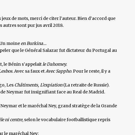
es jeux de mots, merci de citer l’auteur. Bien d’accord que
s autres sont pur jus avril 2018.
. Un moine
en Burkina…
ppeler que le Général Salazar fut dictateur du Portugal au
, le Bénin s’appelait
le Dahomey.
Lesbos
. Avec sa faux et
Avec Sappho
. Pour le reste, il y a
go, Les
Châtiments, L’expiation
(La retraite de Russie).
 de Neymar fut insignifiant face au Real de Madrid.
Neymar et le maréchal Ney, grand stratège de la Grande
le ni centre
, selon le vocabulaire footballistique repris
ar le maréchal Ney: