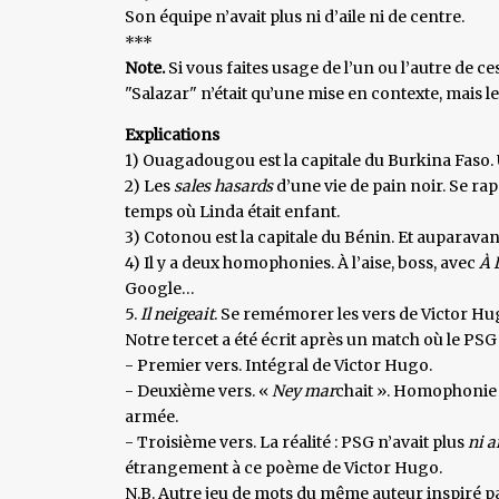
Son équipe n’avait plus ni d’aile ni de centre.
***
Note.
Si vous faites usage de l’un ou l’autre de c
"Salazar" n’était qu’une mise en contexte, mais le
Explications
1) Ouagadougou est la capitale du Burkina Faso
2) Les
sales hasards
d’une vie de pain noir. Se ra
temps où Linda était enfant.
3) Cotonou est la capitale du Bénin. Et auparavant
4) Il y a deux homophonies. À l’aise, boss, avec
À 
Google…
5.
Il neigeait
. Se remémorer les vers de Victor Hu
Notre tercet a été écrit après un match où le PSG
- Premier vers. Intégral de Victor Hugo.
- Deuxième vers. «
Ney mar
chait ». Homophonie 
armée.
- Troisième vers. La réalité : PSG n’avait plus
ni ai
étrangement à ce poème de Victor Hugo.
N.B. Autre jeu de mots du même auteur inspiré p