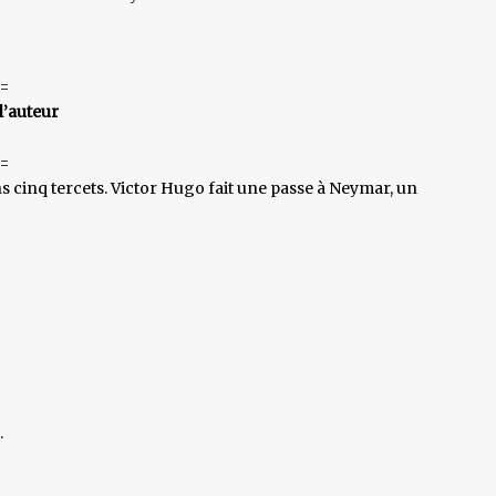
=
l’auteur
=
cinq tercets. Victor Hugo fait une passe à Neymar, un
.