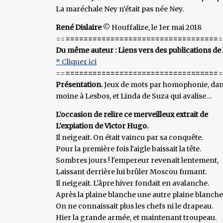
La maréchale Ney n'était pas née Ney.
René Dislaire
© Houffalize, le 1er mai 2018
==
==================================
=
Du même auteur : Liens vers des publications de 
* Cliquer ici
==
==================================
=
Présentation.
Jeux de mots par homophonie, dans 
moine à Lesbos, et Linda de Suza qui avalise…
L’occasion de relire ce merveilleux extrait de
L’expiation de Victor Hugo.
Il neigeait. On était vaincu par sa conquête.
Pour la première fois l'aigle baissait la tête.
Sombres jours ! l'empereur revenait lentement,
Laissant derrière lui brûler Moscou fumant.
Il neigeait. L'âpre hiver fondait en avalanche.
Après la plaine blanche une autre plaine blanche
On ne connaissait plus les chefs ni le drapeau.
Hier la grande armée, et maintenant troupeau.