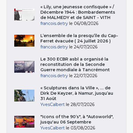
« Lily, une jeunesse confisquée » /
Décembre 1944 : Bombardements
de MALMEDY et de SAINT - VITH
francois.detry
le 06/08/2026
L’ensemble de la presqu’île du Cap-
Ferret évacuée ( 24 juillet 2026 )
francois.detry
le 24/07/2026
Le 300 ECBR asbl a organisé la
reconstitution de la Seconde
Guerre mondiale à Tancrémont
francois.detry
le 22/07/2026
« Sculptures dans la Ville », … de
Dirk De Keyzer, à Namur, jusqu’au
31 Août
YvesCalbert
le 28/07/2026
"Icons of the 90’s", à "Autoworld",
jusqu'au 06 Septembre
YvesCalbert
le 03/08/2026