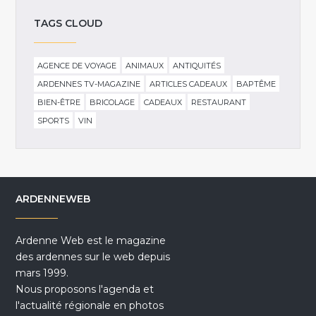
TAGS CLOUD
AGENCE DE VOYAGE
ANIMAUX
ANTIQUITÉS
ARDENNES TV-MAGAZINE
ARTICLES CADEAUX
BAPTÊME
BIEN-ÊTRE
BRICOLAGE
CADEAUX
RESTAURANT
SPORTS
VIN
ARDENNEWEB
Ardenne Web est le magazine
des ardennes sur le web depuis
mars 1999.
Nous proposons l'agenda et
l'actualité régionale en photos