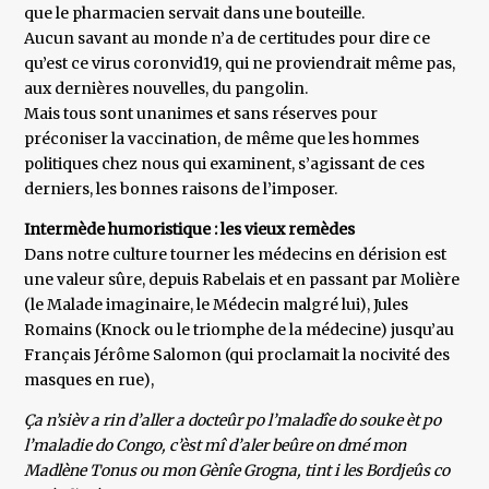
que le pharmacien servait dans une bouteille.
Aucun savant au monde n’a de certitudes pour dire ce
qu’est ce virus coronvid19, qui ne proviendrait même pas,
aux dernières nouvelles, du pangolin.
Mais tous sont unanimes et sans réserves pour
préconiser la vaccination, de même que les hommes
politiques chez nous qui examinent, s’agissant de ces
derniers, les bonnes raisons de l’imposer.
Intermède humoristique : les vieux remèdes
Dans notre culture tourner les médecins en dérision est
une valeur sûre, depuis Rabelais et en passant par Molière
(le Malade imaginaire, le Médecin malgré lui), Jules
Romains (Knock ou le triomphe de la médecine) jusqu’au
Français Jérôme Salomon (qui proclamait la nocivité des
masques en rue),
Ça n’sièv a rin d’aller a docteûr po l’maladîe do souke èt po
l’maladie do Congo, c’èst mî d’aler beûre on dmé mon
Madlène Tonus ou mon Gènîe Grogna, tint i les Bordjeûs co