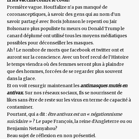
Et les vaccins contre le covid?
Première vague. Houffalize n’a pas manqué de
coronasceptiques, à savoir des gens qui au nom d’un
savoir partagé avec Boris Johnson le repenti ou Jair
Bolsonaro plus populiste tu meurs ou Donald Trump le
canard déplumé ont utilisé tous les moyens médiatiques
possibles pour déconseiller les masques.
Ah ! Le nombre de morts que facebook et twitter ont et
auront sur la conscience. Avec un bref recul de l’Histoire
le temps viendra où des femmes seront plus à plaindre
que des hommes, forcées de se regarder plus souvent
dans la glace.
Et on voit resurgir maintenant les
antimasques mutés en
antivax.
Sur nos réseaux sociaux, Ils se nourrissent de
likes sans être de reste sur les virus en terme de capacité à
contaminer.
Pourtant, qui a dit :
être antivax est un « négationnisme
suicidaire »
? Le pape François, la reine d'Angleterre ou ou
Benjamin Netanyahou?
Beau sujet de réflexion en non présentiel.