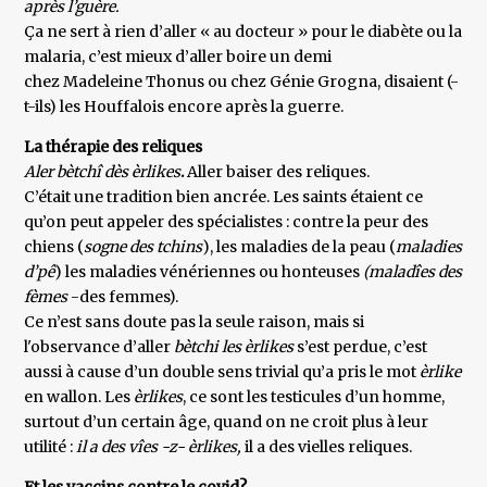
après l’guère.
Ça ne sert à rien d’aller « au docteur » pour le diabète ou la
malaria, c’est mieux d’aller boire un demi
chez Madeleine Thonus ou chez Génie Grogna, disaient (-
t-ils) les Houffalois encore après la guerre.
La thérapie des reliques
Aler bètchî dès èrlikes
.
Aller baiser des reliques.
C’était une tradition bien ancrée. Les saints étaient ce
qu’on peut appeler des spécialistes : contre la peur des
chiens (
sogne des tchins
), les maladies de la peau (
maladies
d’pê
) les maladies vénériennes ou honteuses
(maladîes des
fèmes
-des femmes).
Ce n’est sans doute pas la seule raison, mais si
l'observance d’aller
bètchi les èrlikes
s’est perdue, c’est
aussi à cause d’un double sens trivial qu’a pris le mot
èrlike
en wallon. Les
èrlikes
, ce sont les testicules d’un homme,
surtout d’un certain âge, quand on ne croit plus à leur
utilité :
il a des vîes -z- èrlikes,
il a des vielles reliques.