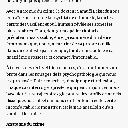
dérangent plus qu’elles ne rassurent ?
Avec Anatomie du crime, le docteur Samuël Leistedt nous
entraîne au cœur de la psychiatrie criminelle, là où les
certitudes vacillent et où l’humain révèle ses zones les
plus sombres. Tom, dangereux pédocriminel et
prédateur insaisissable, Alice, prisonnière d’un délire
érotomaniaque, Louis, meurtrier de sa propre famille
dans un contexte paranoïaque, Cindy, qui « oublie » sa
quatrième grossesse et commet l’impensable…
À travers ces récits et bien d’autres, c’est une immersion
brute dans les rouages de la psychopathologie qui nous
est proposée. Entre expertise, témoignage et réflexion,
chaque cas interroge : qu’est-ce qui peut, un jour, en nous
basculer ? Des trajectoires glaçantes, des profils criminels
disséqués au scalpel qui nous confrontent à cette vérité
inconfortable : le monstre n’est jamais aussi loin qu’on
voudrait le croire.
Anatomie du crime