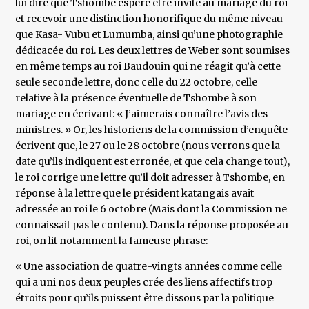
lui dire que Tshombe espère être invité au mariage du roi
et recevoir une distinction honorifique du même niveau
que Kasa- Vubu et Lumumba, ainsi qu’une photographie
dédicacée du roi. Les deux lettres de Weber sont soumises
en même temps au roi Baudouin qui ne réagit qu’à cette
seule seconde lettre, donc celle du 22 octobre, celle
relative à la présence éventuelle de Tshombe à son
mariage en écrivant: « J’aimerais connaître l’avis des
ministres. » Or, les historiens de la commission d’enquête
écrivent que, le 27 ou le 28 octobre (nous verrons que la
date qu’ils indiquent est erronée, et que cela change tout),
le roi corrige une lettre qu’il doit adresser à Tshombe, en
réponse à la lettre que le président katangais avait
adressée au roi le 6 octobre (Mais dont la Commission ne
connaissait pas le contenu). Dans la réponse proposée au
roi, on lit notamment la fameuse phrase:
« Une association de quatre-vingts années comme celle
qui a uni nos deux peuples crée des liens affectifs trop
étroits pour qu’ils puissent être dissous par la politique