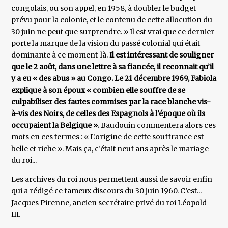
congolais, ou son appel, en 1958, à doubler le budget
prévu pour la colonie, et le contenu de cette allocution du
30 juin ne peut que surprendre. » Il est vrai que ce dernier
porte la marque de la vision du passé colonial qui était
dominante à ce moment-là.
Il est intéressant de souligner
que le 2 août, dans une lettre à sa fiancée, il reconnait qu’il
y a eu « des abus » au Congo. Le 21 décembre 1969, Fabiola
explique à son époux « combien elle souffre de se
culpabiliser des fautes commises par la race blanche vis-
à-vis des Noirs, de celles des Espagnols à l’époque où ils
occupaient la Belgique ».
Baudouin commentera alors ces
mots en ces termes : « L’origine de cette souffrance est
belle et riche ». Mais ça, c’était neuf ans après le mariage
du roi...
Les archives du roi nous permettent aussi de savoir enfin
qui a rédigé ce fameux discours du 30 juin 1960. C’est...
Jacques Pirenne, ancien secrétaire privé du roi Léopold
III.