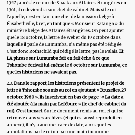
1957 ; après le retour de Spaak aux Affaires étrangères en
1961, il redeviendra son chef de cabinet. Mais si le roi
l’appelle, c’est en tant que chef de la mission belge à
Élisabethville, bref, en tant que « Monsieur Katanga » du
ministère belge des Affaires étrangères. On peut ajouter
que le 18 octobre, la lettre de Weber du 19 octobre dans
laquelle il parle de Lumumba, n’a même pas été rédigée.
C’est donc Rothschild qui rédigé la lettre, pas le Palais.
Et
LA phrase sur Lumumba fait en fait écho à ce que
Tshombe écrivait lui-même le 6 octobre sur Lumumba, ce
que les historiens ne savaient pas.
2.3.
Dans le rapport, les historiens présentent le projet de
lettre à Tshombe soumis au roi en ajoutant « Bruxelles, 27
octobre 1960 ». Ils inscrivent en bas de page : « La date a
été ajoutée à la main par Lefébure » (le chef de cabinet du
roi). C’est inexact.
Sur le document remis au roi, et qui se
retrouve dans ses archives (et qui est aussi reproduit en
annexe), il n’y a aucune trace de date, alors que les
annotations par le roi ou par une main inconnue