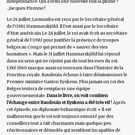
indépendance. Qui a tenu une nouvelle fois la plume ?
...Jacques Pirenne !
Le 24 juillet, Lumumba est reçu par le Secrétaire général
de l’ONU, Hammarskjöld. Il l’est aussi par le Secrétaire
d’Etat américain Le 28 juillet, le roi avait écrit au secrétaire
général de l’ONU pour justifier la présence de troupes
belges au Congo qui permet de « sauver des vies
humaines ». Mais le 31 juillet Hammarskjöld lui répond
dans un sens qui ne rejoint pas du tout les vues du roi.
L’été 1960 marque aussi un tournant dans l’histoire de la
Fonction royale. Baudouin échoue à faire démissionner le
Premier ministre Gaston Eyskens. Plus jamais un roi des
Belges tentera de remplacer une équipe
gouvernementale.
Dans le livre, on voit combien
l’échange entre Baudouin et Eyskens a été très vif
! Après
cet épisode, un diplomate britannique écrit: « Il est
malheureux que le roi soit toujours entouré par des
conseillers tout a fait charmants mais quelque peu
réactionnaires et démodés qui semblent incapables de