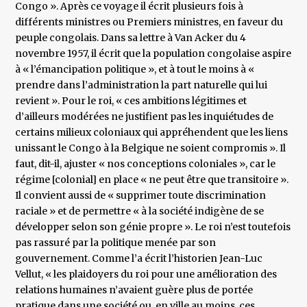
Congo ». Après ce voyage il écrit plusieurs fois à
différents ministres ou Premiers ministres, en faveur du
peuple congolais. Dans sa lettre à Van Acker du 4
novembre 1957, il écrit que la population congolaise aspire
à « l’émancipation politique », et à tout le moins à «
prendre dans l’administration la part naturelle qui lui
revient ». Pour le roi, « ces ambitions légitimes et
d’ailleurs modérées ne justifient pas les inquiétudes de
certains milieux coloniaux qui appréhendent que les liens
unissant le Congo à la Belgique ne soient compromis ». Il
faut, dit-il, ajuster « nos conceptions coloniales », car le
régime [colonial] en place « ne peut être que transitoire ».
Il convient aussi de « supprimer toute discrimination
raciale » et de permettre « à la société indigène de se
développer selon son génie propre ». Le roi n’est toutefois
pas rassuré par la politique menée par son
gouvernement. Comme l’a écrit l’historien Jean-Luc
Vellut, « les plaidoyers du roi pour une amélioration des
relations humaines n’avaient guère plus de portée
pratique dans une société ou, en ville au moins, ces