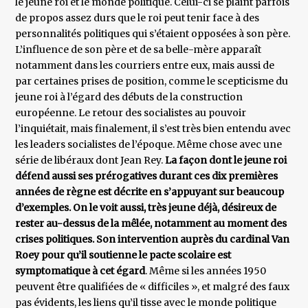
le jeune roi et le monde politique. Celui-ci se plaint parfois
de propos assez durs que le roi peut tenir face à des
personnalités politiques qui s’étaient opposées à son père.
L’influence de son père et de sa belle-mère apparaît
notamment dans les courriers entre eux, mais aussi de
par certaines prises de position, comme le scepticisme du
jeune roi à l’égard des débuts de la construction
européenne. Le retour des socialistes au pouvoir
l’inquiétait, mais finalement, il s’est très bien entendu avec
les leaders socialistes de l’époque. Même chose avec une
série de libéraux dont Jean Rey.
La façon dont le jeune roi
défend aussi ses prérogatives durant ces dix premières
années de règne est décrite en s’appuyant sur beaucoup
d’exemples. On le voit aussi, très jeune déjà, désireux de
rester au-dessus de la mêlée, notamment au moment des
crises politiques. Son intervention auprès du cardinal Van
Roey pour qu’il soutienne le pacte scolaire est
symptomatique à cet égard
. Même si les années 1950
peuvent être qualifiées de « difficiles », et malgré des faux
pas évidents, les liens qu’il tisse avec le monde politique