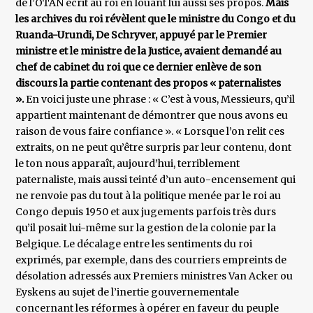
de l’OTAN écrit au roi en louant lui aussi ses propos.
Mais
les archives du roi révèlent que le ministre du Congo et du
Ruanda-Urundi, De Schryver, appuyé par le Premier
ministre et le ministre de la Justice, avaient demandé au
chef de cabinet du roi que ce dernier enlève de son
discours la partie contenant des propos « paternalistes
».
En voici juste une phrase : « C’est à vous, Messieurs, qu’il
appartient maintenant de démontrer que nous avons eu
raison de vous faire confiance ». « Lorsque l’on relit ces
extraits, on ne peut qu’être surpris par leur contenu, dont
le ton nous apparaît, aujourd’hui, terriblement
paternaliste, mais aussi teinté d’un auto-encensement qui
ne renvoie pas du tout à la politique menée par le roi au
Congo depuis 1950 et aux jugements parfois très durs
qu’il posait lui-même sur la gestion de la colonie par la
Belgique. Le décalage entre les sentiments du roi
exprimés, par exemple, dans des courriers empreints de
désolation adressés aux Premiers ministres Van Acker ou
Eyskens au sujet de l’inertie gouvernementale
concernant les réformes à opérer en faveur du peuple