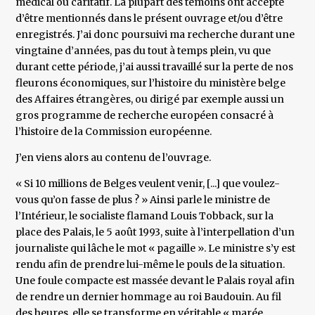
médical ou caritatif. La plupart des témoins ont accepté
d’être mentionnés dans le présent ouvrage et/ou d’être
enregistrés. J’ai donc poursuivi ma recherche durant une
vingtaine d’années, pas du tout à temps plein, vu que
durant cette période, j’ai aussi travaillé sur la perte de nos
fleurons économiques, sur l’histoire du ministère belge
des Affaires étrangères, ou dirigé par exemple aussi un
gros programme de recherche européen consacré à
l’histoire de la Commission européenne.
J’en viens alors au contenu de l’ouvrage.
« Si 10 millions de Belges veulent venir, [...] que voulez-
vous qu’on fasse de plus ? » Ainsi parle le ministre de
l’Intérieur, le socialiste flamand Louis Tobback, sur la
place des Palais, le 5 août 1993, suite à l’interpellation d’un
journaliste qui lâche le mot « pagaille ». Le ministre s’y est
rendu afin de prendre lui-même le pouls de la situation.
Une foule compacte est massée devant le Palais royal afin
de rendre un dernier hommage au roi Baudouin. Au fil
des heures, elle se transforme en véritable « marée