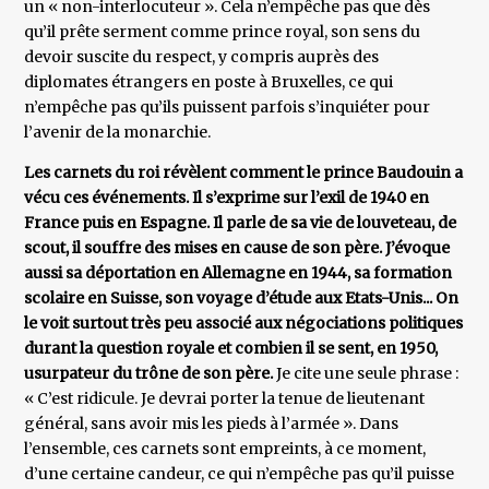
un « non-interlocuteur ». Cela n’empêche pas que dès
qu’il prête serment comme prince royal, son sens du
devoir suscite du respect, y compris auprès des
diplomates étrangers en poste à Bruxelles, ce qui
n’empêche pas qu’ils puissent parfois s’inquiéter pour
l’avenir de la monarchie.
Les carnets du roi révèlent comment le prince Baudouin a
vécu ces événements. Il s’exprime sur l’exil de 1940 en
France puis en Espagne. Il parle de sa vie de louveteau, de
scout, il souffre des mises en cause de son père. J’évoque
aussi sa déportation en Allemagne en 1944, sa formation
scolaire en Suisse, son voyage d’étude aux Etats-Unis... On
le voit surtout très peu associé aux négociations politiques
durant la question royale et combien il se sent, en 1950,
usurpateur du trône de son père.
Je cite une seule phrase :
« C’est ridicule. Je devrai porter la tenue de lieutenant
général, sans avoir mis les pieds à l’armée ». Dans
l’ensemble, ces carnets sont empreints, à ce moment,
d’une certaine candeur, ce qui n’empêche pas qu’il puisse