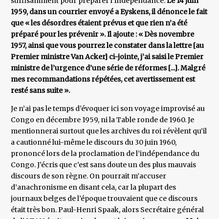
suffisamment pour préparer l’indépendance.
Le 14 juin
1959, dans un courrier envoyé a Eyskens, il dénonce le fait
que « les désordres étaient prévus et que rien n’a été
préparé pour les prévenir ». Il ajoute : « Dès novembre
1957, ainsi que vous pourrez le constater dans la lettre [au
Premier ministre Van Acker] ci-jointe, j’ai saisi le Premier
ministre de l’urgence d’une série de réformes [...]. Malgré
mes recommandations répétées, cet avertissement est
resté sans suite ».
Je n’ai pas le temps d’évoquer ici son voyage improvisé au
Congo en décembre 1959, ni la Table ronde de 1960. Je
mentionnerai surtout que les archives du roi révèlent qu’il
a cautionné lui-même le discours du 30 juin 1960,
prononcé lors de la proclamation de l’indépendance du
Congo. J’écris que c’est sans doute un des plus mauvais
discours de son règne. On pourrait m’accuser
d’anachronisme en disant cela, car la plupart des
journaux belges de l’époque trouvaient que ce discours
était très bon. Paul-Henri Spaak, alors Secrétaire général