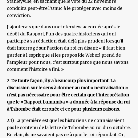
Stanleyville, en sachant que le vote du 22 novembre
conduira peut-être l’Onuc à le protéger avec moins de
conviction.
J’ajouterais que dans une interview accordée après le
dépôt du Rapport, l’un des quatre historiens qui ont
participé à sa rédaction était déjà plus prudent lorsqu’il
était interrogé sur l’action du roi en disant: « Il faut bien
garder à l’esprit que si les propos [de Weber] prend de
l’ampleur pour nous, c’est surtout parce que nous savons
comment l’histoire a fini. »
2.
De toute façon, il y a beaucoup plus important. La
discussion sur le sens à donner au mot « neutralisation »
n’est pas nécessaire pour être certain que l’interprétation
que le « Rapport Lumumba » a donnée à la réponse du roi
à Tshombe était erronée et ce pour plusieurs raisons.
2.1) La première est que les historiens ne connaissaient
pas le contenu de la lettre de Tshombe au roi du 6 octobre.
En clair, ils ne savaient pas ce à quoi le roi répondait. Or,