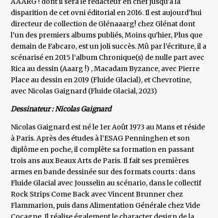
AAARG ! dont il sera le rédacteur en chef jusqu’à la
disparition de cet ovni éditorial en 2016. Il est aujourd’hui
directeur de collection de Glénaaarg! chez Glénat dont
l’un des premiers albums publiés, Moins qu’hier, Plus que
demain de Fabcaro, est un joli succès. Mû par l’écriture, il a
scénarisé en 2015 l’album Chronique(s) de nulle part avec
Rica au dessin (Aaarg !) , Macadam Byzance, avec Pierre
Place au dessin en 2019 (Fluide Glacial), et Chevrotine,
avec Nicolas Gaignard (Fluide Glacial, 2023)
Dessinateur : Nicolas Gaignard
Nicolas Gaignard est né le 1er Août 1973 au Mans et réside
à Paris. Après des études à l’ESAG Penninghen et son
diplôme en poche, il complète sa formation en passant
trois ans aux Beaux Arts de Paris. Il fait ses premières
armes en bande dessinée sur des formats courts : dans
Fluide Glacial avec Jousselin au scénario, dans le collectif
Rock Strips Come Back avec Vincent Brunner chez
Flammarion, puis dans Alimentation Générale chez Vide
Cocagne. Il réalise également le character design de la