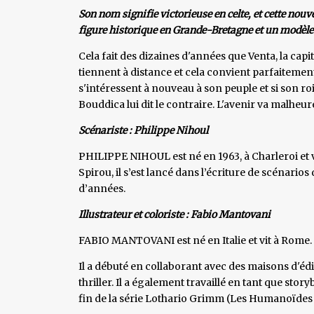
Son nom signifie victorieuse en celte, et cette nouve
figure historique en Grande-Bretagne et un modèle
Cela fait des dizaines d'années que Venta, la capi
tiennent à distance et cela convient parfaitemen
s'intéressent à nouveau à son peuple et si son roi
Bouddica lui dit le contraire. L'avenir va malhe
Scénariste : Philippe Nihoul
PHILIPPE NIHOUL est né en 1963, à Charleroi et vi
Spirou, il s’est lancé dans l’écriture de scénario
d’années.
Illustrateur et coloriste : Fabio Mantovani
FABIO MANTOVANI est né en Italie et vit à Rome.
Il a débuté en collaborant avec des maisons d'édit
thriller. Il a également travaillé en tant que sto
fin de la série Lothario Grimm (Les Humanoïdes 