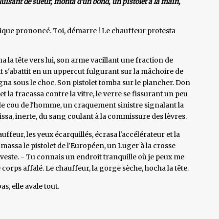
uisant de sueur, monta d'un bond, un pistolet à la main,
anique prononcé. Toi, démarre ! Le chauffeur protesta
rna la tête vers lui, son arme vacillant une fraction de
t s'abattit en un uppercut fulgurant sur la mâchoire de
a sous le choc. Son pistolet tomba sur le plancher. Don
 et la fracassa contre la vitre, le verre se fissurant un peu
 le cou de l'homme, un craquement sinistre signalant la
issa, inerte, du sang coulant à la commissure des lèvres.
feur, les yeux écarquillés, écrasa l'accélérateur et la
assa le pistolet de l'Européen, un Luger à la crosse
veste. - Tu connais un endroit tranquille où je peux me
corps affalé. Le chauffeur, la gorge sèche, hocha la tête.
s, elle avale tout.