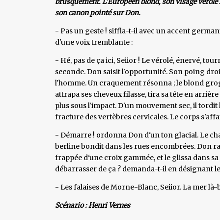
brusquement. L'Européen blond, son visage vérolé l
son canon pointé sur Don.
- Pas un geste ! siffla-t-il avec un accent germ
d'une voix tremblante :
- Hé, pas de ça ici, Seiior ! Le vérolé, énervé, tou
seconde. Don saisit l'opportunité. Son poing droi
l'homme. Un craquement résonna ; le blond grogn
attrapa ses cheveux filasse, tira sa tête en arrière
plus sous l'impact. D'un mouvement sec, il tordit
fracture des vertèbres cervicales. Le corps s'affa
- Démarre ! ordonna Don d'un ton glacial. Le chauf
berline bondit dans les rues encombrées. Don ram
frappée d'une croix gammée, et le glissa dans sa 
débarrasser de ça ? demanda-t-il en désignant le 
- Les falaises de Morne-Blanc, Seiior. La mer là-ba
Scénario : Henri Vernes