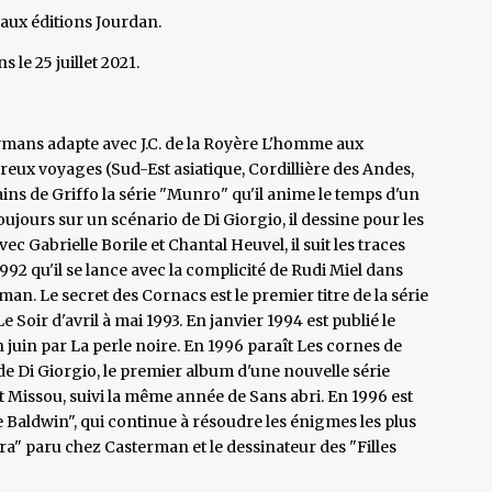
 aux éditions Jourdan.
 le 25 juillet 2021.
Taymans adapte avec J.C. de la Royère L'homme aux
eux voyages (Sud-Est asiatique, Cordillière des Andes,
ns de Griffo la série "Munro" qu'il anime le temps d'un
oujours sur un scénario de Di Giorgio, il dessine pour les
ec Gabrielle Borile et Chantal Heuvel, il suit les traces
992 qu'il se lance avec la complicité de Rudi Miel dans
an. Le secret des Cornacs est le premier titre de la série
Le Soir d'avril à mai 1993. En janvier 1994 est publié le
n juin par La perle noire. En 1996 paraît Les cornes de
de Di Giorgio, le premier album d'une nouvelle série
t Missou, suivi la même année de Sans abri. En 1996 est
e Baldwin", qui continue à résoudre les énigmes les plus
ara" paru chez Casterman et le dessinateur des "Filles