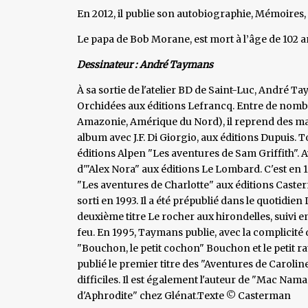
En 2012, il publie son autobiographie, Mémoires,
Le papa de Bob Morane, est mort à l’âge de 102 ans
Dessinateur : André Taymans
À sa sortie de l'atelier BD de Saint-Luc, André 
Orchidées aux éditions Lefrancq. Entre de nombr
Amazonie, Amérique du Nord), il reprend des mai
album avec J.F. Di Giorgio, aux éditions Dupuis. T
éditions Alpen "Les aventures de Sam Griffith". Av
d'"Alex Nora" aux éditions Le Lombard. C'est en 1
"Les aventures de Charlotte" aux éditions Casterm
sorti en 1993. Il a été prépublié dans le quotidien 
deuxième titre Le rocher aux hirondelles, suivi e
feu. En 1995, Taymans publie, avec la complicité 
"Bouchon, le petit cochon" Bouchon et le petit ra
publié le premier titre des "Aventures de Carolin
difficiles. Il est également l'auteur de "Mac Nam
d'Aphrodite" chez Glénat.Texte © Casterman