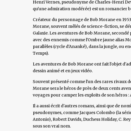
Henri Vernes, pseudonyme de Charles-Henri Dewi
qu'une admiration modérée) est un romancier be
Créateur du personnage de Bob Morane en 1953, i
Morane, souvent mêlés de science-fiction, se dé
Galaxie. Les aventures de Bob Morane, secondé par
avec des ennemis comme l'Ombre jaune alias Mo
parallèles (cycle d'Ananké), dans la jungle, ou e
Temps).
Les aventures de Bob Morane ont fait l'objet d'ad
dessin animé et en jeux vidéo.
Souvent présenté comme l'un des rares rivaux de 
Morane sera le héros de près de deux cents aven
voyages pour camper les exploits de son héros : A
Il a aussi écrit d'autres romans, ainsi que de nom
pseudonymes, comme Jacques Colombo (la série ad
Antonio), Robert Davids, Duchess Holiday, C. Re
sous son vrai nom.