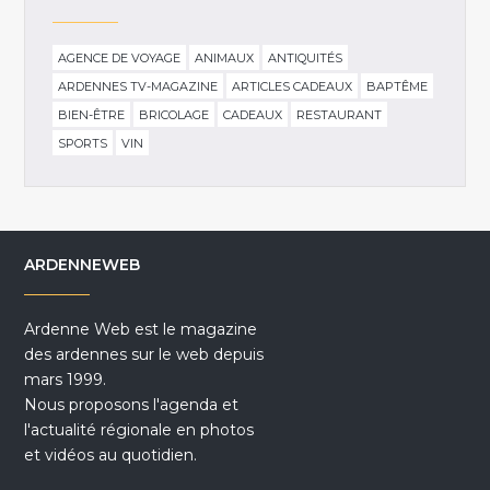
AGENCE DE VOYAGE
ANIMAUX
ANTIQUITÉS
ARDENNES TV-MAGAZINE
ARTICLES CADEAUX
BAPTÊME
BIEN-ÊTRE
BRICOLAGE
CADEAUX
RESTAURANT
SPORTS
VIN
ARDENNEWEB
Ardenne Web est le magazine
des ardennes sur le web depuis
mars 1999.
Nous proposons l'agenda et
l'actualité régionale en photos
et vidéos au quotidien.