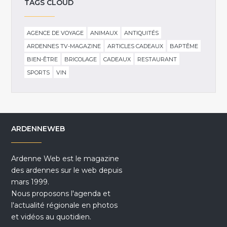
TAGS CLOUD
AGENCE DE VOYAGE
ANIMAUX
ANTIQUITÉS
ARDENNES TV-MAGAZINE
ARTICLES CADEAUX
BAPTÊME
BIEN-ÊTRE
BRICOLAGE
CADEAUX
RESTAURANT
SPORTS
VIN
ARDENNEWEB
Ardenne Web est le magazine
des ardennes sur le web depuis
mars 1999.
Nous proposons l'agenda et
l'actualité régionale en photos
et vidéos au quotidien.