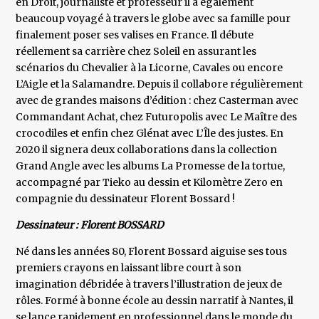
en Droit, journaliste et professeur il a également
beaucoup voyagé à travers le globe avec sa famille pour
finalement poser ses valises en France. Il débute
réellement sa carrière chez Soleil en assurant les
scénarios du Chevalier à la Licorne, Cavales ou encore
L’Aigle et la Salamandre. Depuis il collabore régulièrement
avec de grandes maisons d’édition : chez Casterman avec
Commandant Achat, chez Futuropolis avec Le Maître des
crocodiles et enfin chez Glénat avec L’Île des justes. En
2020 il signera deux collaborations dans la collection
Grand Angle avec les albums La Promesse de la tortue,
accompagné par Tieko au dessin et Kilomètre Zero en
compagnie du dessinateur Florent Bossard !
Dessinateur : Florent BOSSARD
Né dans les années 80, Florent Bossard aiguise ses tous
premiers crayons en laissant libre court à son
imagination débridée à travers l’illustration de jeux de
rôles. Formé à bonne école au dessin narratif à Nantes, il
se lance rapidement en professionnel dans le monde du