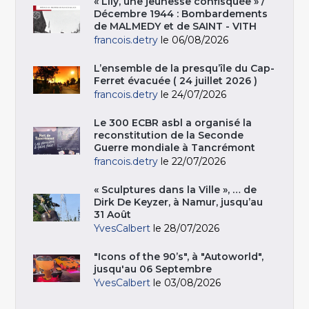
« Lily, une jeunesse confisquée » /
Décembre 1944 : Bombardements
de MALMEDY et de SAINT - VITH
francois.detry
le 06/08/2026
L’ensemble de la presqu’île du Cap-
Ferret évacuée ( 24 juillet 2026 )
francois.detry
le 24/07/2026
Le 300 ECBR asbl a organisé la
reconstitution de la Seconde
Guerre mondiale à Tancrémont
francois.detry
le 22/07/2026
« Sculptures dans la Ville », … de
Dirk De Keyzer, à Namur, jusqu’au
31 Août
YvesCalbert
le 28/07/2026
"Icons of the 90’s", à "Autoworld",
jusqu'au 06 Septembre
YvesCalbert
le 03/08/2026