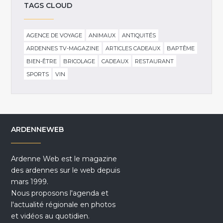
TAGS CLOUD
AGENCE DE VOYAGE
ANIMAUX
ANTIQUITÉS
ARDENNES TV-MAGAZINE
ARTICLES CADEAUX
BAPTÊME
BIEN-ÊTRE
BRICOLAGE
CADEAUX
RESTAURANT
SPORTS
VIN
ARDENNEWEB
Ardenne Web est le magazine
des ardennes sur le web depuis
mars 1999.
Nous proposons l'agenda et
l'actualité régionale en photos
et vidéos au quotidien.