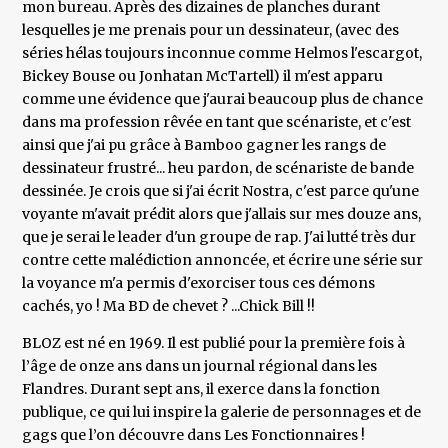
mon bureau. Après des dizaines de planches durant
lesquelles je me prenais pour un dessinateur, (avec des
séries hélas toujours inconnue comme Helmos l'escargot,
Bickey Bouse ou Jonhatan McTartell) il m'est apparu
comme une évidence que j'aurai beaucoup plus de chance
dans ma profession rêvée en tant que scénariste, et c'est
ainsi que j'ai pu grâce à Bamboo gagner les rangs de
dessinateur frustré... heu pardon, de scénariste de bande
dessinée. Je crois que si j'ai écrit Nostra, c'est parce qu'une
voyante m'avait prédit alors que j'allais sur mes douze ans,
que je serai le leader d'un groupe de rap. J'ai lutté très dur
contre cette malédiction annoncée, et écrire une série sur
la voyance m'a permis d'exorciser tous ces démons
cachés, yo ! Ma BD de chevet ? ...Chick Bill !!
BLOZ est né en 1969. Il est publié pour la première fois à
l’âge de onze ans dans un journal régional dans les
Flandres. Durant sept ans, il exerce dans la fonction
publique, ce qui lui inspire la galerie de personnages et de
gags que l’on découvre dans Les Fonctionnaires !